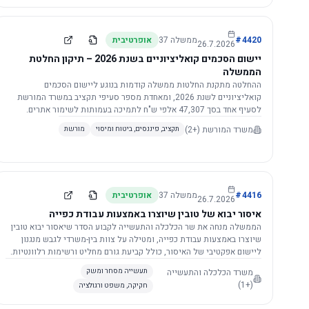
4420
#
ממשלה
37
אופרטיבית
26.7.2026
יישום הסכמים קואליציוניים בשנת 2026 – תיקון החלטת
הממשלה
ההחלטה מתקנת החלטות ממשלה קודמות בנוגע ליישום הסכמים
קואליציוניים לשנת 2026, ומאחדת מספר סעיפי תקציב במשרד המורשת
לסעיף אחד בסך 47,307 אלפי ש"ח לתמיכה בעמותות לשימור אתרים.
הסכום יופחת ב-3%, ויישום ההחלטה מותנה בקבלת חוות דעת מקצועית
משרד המורשת
(+2)
תקציב, פיננסים, ביטוח ומיסוי
מורשת
ומשפטית מהמשרד הרלוונטי, תוך הקפדה על נהלים קיימים ומניעת כפל
תקצוב. בנוסף, כל שינוי בסכומים הכוללים להסכמים קואליציוניים יגרור
הפחתה יחסית בסכום זה.
4416
#
ממשלה
37
אופרטיבית
26.7.2026
איסור יבוא של טובין שיוצרו באמצעות עבודת כפייה
הממשלה מנחה את שר הכלכלה והתעשייה לקבוע הסדר שיאסור יבוא טובין
שיוצרו באמצעות עבודת כפייה, ומטילה על צוות בין-משרדי לגבש מנגנון
ליישום אפקטיבי של האיסור, כולל קביעת גורם מחליט ורשימות רלוונטיות.
משרד הכלכלה והתעשייה
תעשייה מסחר ומשק
(+1)
חקיקה, משפט ורגולציה