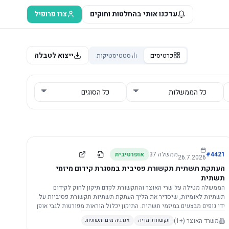
עדכנו אותי בהחלטות וחוקים
צרו פרופיל
ייצוא לטבלה
כרטיסים
סטטיסטיקות
4421
#
ממשלה
37
אופרטיבית
26.7.2026
העתקת תשתית תקשורת פסיבית במסגרת קידום מיזמי
תשתית
הממשלה מטילה על שרי האוצר והתקשורת לקדם תיקון לחוק לקידום
תשתיות לאומיות, שיסדיר את הליך העתקת תשתיות תקשורת פסיביות על
ידי גופים מבצעים במיזמי תשתית. התיקון יכלול הוראות מפורטות לגבי אופן
הביצוע, התייעצות עם ספקים מורשים, מועדי הודעות, תשלום עלויות
משרד האוצר
(+1)
תקשורת ומדיה
אנרגיה מים ותשתיות
לספקים, ודרישות לקבלנים מוסמכים, במטרה לייעל את קידום מיזמי