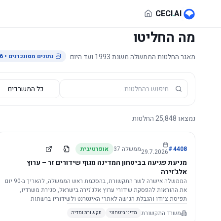
לג לתוכן הראשי
CECI
.
AI
מה החליטו
מאגר החלטות הממשלה משנת 1993 ועד היום
נתונים מסונכרנים
• 29.7.2026
נמצאו
25,848
החלטות
4408
#
ממשלה
37
אופרטיבית
29.7.2026
מניעת פגיעה בביטחון המדינה מגוף שידורים זר – ערוץ
אלג'זירה
הממשלה אישרה לשר התקשורת, בהסכמת ראש הממשלה, להאריך ב-90 יום
את ההוראות להפסקת שידורי ערוץ אלג'זירה בישראל, סגירת משרדיו,
תפיסת ציודו והגבלת הגישה לאתרי האינטרנט ולשידוריו ברשתות
החברתיות, וזאת בשל פגיעה ממשית בביטחון המדינה.
משרד התקשורת
מדיני ביטחוני
תקשורת ומדיה