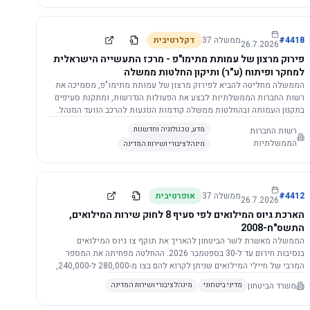
התשתית.
4418
#
ממשלה
37
דקלרטיבית
26.7.2026
פירוק מרצון של עמותת מתימו"פ - מרכז התעשייה הישראלית
למחקר ופיתוח (ע"ר) ותיקון החלטות ממשלה
הממשלה מחליטה להביא לפירוק מרצון של עמותת מתימו"פ, מסמיכה את
רשות החברות הממשלתיות לבצע את הפעולות הנדרשות, ומתקנת סעיפים
בתקנון העמותה ובהחלטות ממשלה קודמות הנוגעות להרכב הוועד המנהל.
רשות החברות
מדע, טכנולוגיה וחדשנות
הממשלתיות
מינהל ציבורי ושירות המדינה
4412
#
ממשלה
37
אופרטיבית
26.7.2026
הארכת גיוס המילואים לפי סעיף 8 לחוק שירות המילואים,
התשס"ח-2008
הממשלה מאשרת לשר הביטחון להאריך את תוקף צו גיוס המילואים
בנסיבות חירום עד ל-30 בספטמבר 2026. ההחלטה מפחיתה את המספר
המרבי של חיילי המילואים שניתן לקרוא להם בצו מ-280,000 ל-240,000,
ומסמיכה גורמים צבאיים לקרוא לחיילים לשירות תוך הגדרת תנאים לגיוס
משרד הביטחון
מדיני ביטחוני
מינהל ציבורי ושירות המדינה
חוזר.