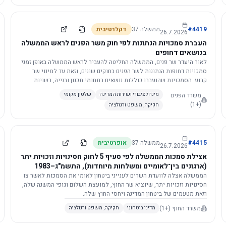
4419
#
ממשלה
37
דקלרטיבית
26.7.2026
העברת סמכויות הנתונות לפי חוק משר הפנים לראש הממשלה
בנושאים דחופים
לאור היעדר שר פנים, הממשלה החליטה להעביר לראש הממשלה באופן זמני
סמכויות דחופות הנתונות לשר הפנים בחוקים שונים, וזאת עד למינוי שר
קבוע. הסמכויות שהועברו כוללות נושאים בתחומי תכנון ובנייה, רשויות
מקומיות, כניסה לישראל, הסדרת מקומות רחצה ועוד, וההחלטה תובא
משרד הפנים
מינהל ציבורי ושירות המדינה
שלטון מקומי
לאישור הכנסת. עם מינוי שר פנים, הסמכויות יחזרו אליו אוטומטית.
(+1)
חקיקה, משפט ורגולציה
4415
#
ממשלה
37
אופרטיבית
26.7.2026
אצילת סמכות הממשלה לפי סעיף 5 לחוק חסינויות וזכויות יתר
(ארגונים בין־לאומיים ומשלחות מיוחדות), התשמ"ג–1983
לוועדת השרים לענייני ביטחון לאומי
הממשלה אצלה לוועדת השרים לענייני ביטחון לאומי את הסמכות לאשר צו
חסינויות וזכויות יתר, שיוציא שר החוץ, למועצת השלום וגופי המשנה שלה,
וזאת מטעמים של ביטחון המדינה ויחסי החוץ שלה.
משרד החוץ
(+1)
מדיני ביטחוני
חקיקה, משפט ורגולציה