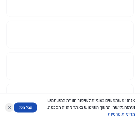
אנחנו משתמשים בעוגיות לשיפור חוויית המשתמש
וניתוח גלישה. המשך השימוש באתר מהווה הסכמה.
קבל הכל
מדיניות פרטיות
עוזר לחוקר
מנתח החלטות ממשלה
מנתח מדיניות
מה החליטו
דוחות המוניטור
נגישות
|
פרטיות
|
CECI.AI
2026
©