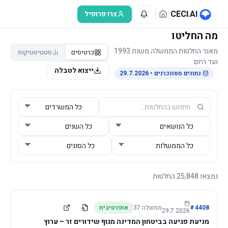
לג לתוכן הראשי
CECI
.
AI
צרו פרופיל
מה החליטו
מאגר החלטות הממשלה משנת 1993
כרטיסים
סטטיסטיקות
ועד היום
ייצוא לטבלה
נתונים מסונכרנים
• 29.7.2026
נמצאו
25,848
החלטות
4408
#
ממשלה
37
אופרטיבית
29.7.2026
מניעת פגיעה בביטחון המדינה מגוף שידורים זר – ערוץ