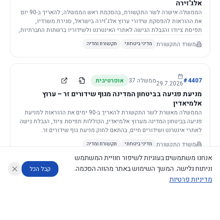
אלג'זירה
הממשלה אישרה לשר התקשורת, בהסכמת ראש הממשלה, להאריך ב-90 יום
את ההוראות להפסקת שידורי ערוץ אלג'זירה בישראל, סגירת משרדיו,
תפיסת ציודו והגבלת הגישה לאתרי האינטרנט ולשידוריו ברשתות החברתיות,
וזאת בשל פגיעה ממשית בביטחון המדינה.
משרד התקשורת
מדיני ביטחוני
תקשורת ומדיה
4407
#
ממשלה
37
אופרטיבית
29.7.2026
מניעת פגיעה בביטחון המדינה מגוף שידורים זר – ערוץ
אלמיאדין
הממשלה מאשרת לשר התקשורת להאריך ב-90 ימים את ההוראות למניעת
פגיעה בביטחון המדינה מערוץ אלמיאדין, הכוללות תפיסת ציוד, הגבלת גישה
לאתרי אינטרנט ושידורים חיים, בהתאם לחוק מניעת גוף שידורים זר.
משרד התקשורת
מדיני ביטחוני
תקשורת ומדיה
אנחנו משתמשים בעוגיות לשיפור חוויית המשתמש
וניתוח גלישה. המשך השימוש באתר מהווה הסכמה.
קבל הכל
מדיניות פרטיות
4421
#
ממשלה
37
אופרטיבית
26.7.2026
העתקת תשתית תקשורת פסיבית במסגרת קידום מיזמי
עוזר לחוקר
מנתח החלטות ממשלה
מנתח מדיניות
מה החליטו
דוחות המוניטור
תשתית
הממשלה מטילה על שרי האוצר והתקשורת לקדם תיקון לחוק לקידום
נגישות
|
פרטיות
|
CECI.AI
2026
©