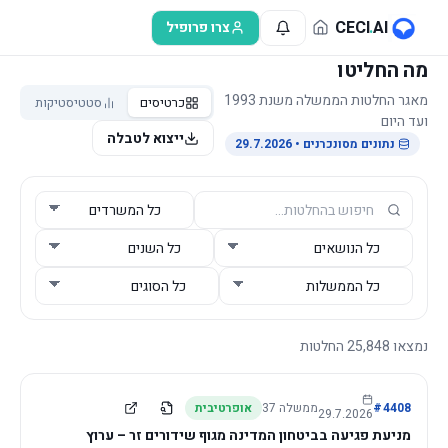
לג לתוכן הראשי
CECI
.
AI
צרו פרופיל
מה החליטו
מאגר החלטות הממשלה משנת 1993
כרטיסים
סטטיסטיקות
ועד היום
ייצוא לטבלה
נתונים מסונכרנים
• 29.7.2026
נמצאו
25,848
החלטות
4408
#
ממשלה
37
אופרטיבית
29.7.2026
מניעת פגיעה בביטחון המדינה מגוף שידורים זר – ערוץ