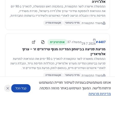
אלג'זירה
הממשלה אישרה לשר התקשורת, בהסכמת ראש הממשלה, להאריך ב-90 יום
את ההוראות להפסקת שידורי ערוץ אלג'זירה בישראל, סגירת משרדיו,
תפיסת ציודו והגבלת הגישה לאתרי האינטרנט ולשידוריו ברשתות החברתיות,
וזאת בשל פגיעה ממשית בביטחון המדינה.
משרד התקשורת
מדיני ביטחוני
תקשורת ומדיה
4407
#
ממשלה
37
אופרטיבית
29.7.2026
מניעת פגיעה בביטחון המדינה מגוף שידורים זר – ערוץ
אלמיאדין
הממשלה מאשרת לשר התקשורת להאריך ב-90 ימים את ההוראות למניעת
פגיעה בביטחון המדינה מערוץ אלמיאדין, הכוללות תפיסת ציוד, הגבלת גישה
לאתרי אינטרנט ושידורים חיים, בהתאם לחוק מניעת גוף שידורים זר.
משרד התקשורת
מדיני ביטחוני
תקשורת ומדיה
אנחנו משתמשים בעוגיות לשיפור חוויית המשתמש
וניתוח גלישה. המשך השימוש באתר מהווה הסכמה.
קבל הכל
מדיניות פרטיות
4421
#
ממשלה
37
אופרטיבית
26.7.2026
העתקת תשתית תקשורת פסיבית במסגרת קידום מיזמי
עוזר לחוקר
מנתח החלטות ממשלה
מנתח מדיניות
מה החליטו
דוחות המוניטור
תשתית
הממשלה מטילה על שרי האוצר והתקשורת לקדם תיקון לחוק לקידום
נגישות
|
פרטיות
|
CECI.AI
2026
©