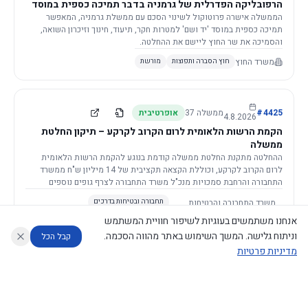
הרפובליקה הפדרלית של גרמניה בדבר תמיכה כספית במוסד
יד ושם, רשות הזיכרון לשואה ולגבורה
הממשלה אישרה פרוטוקול לשינוי הסכם עם ממשלת גרמניה, המאפשר
תמיכה כספית במוסד 'יד ושם' למטרות חקר, תיעוד, חינוך וזיכרון השואה,
והסמיכה את שר החוץ ליישם את ההחלטה.
משרד החוץ
חוץ הסברה ותפוצות
מורשת
4425
#
ממשלה
37
אופרטיבית
4.8.2026
הקמת הרשות הלאומית לרום הקרוב לקרקע – תיקון החלטת
ממשלה
ההחלטה מתקנת החלטת ממשלה קודמת בנוגע להקמת הרשות הלאומית
לרום הקרוב לקרקע, וכוללת הקצאה תקציבית של 14 מיליון ש"ח ממשרד
התחבורה והרחבת סמכויות מנכ"ל משרד התחבורה לצרף גופים נוספים
לוועדה המלווה.
משרד התחבורה והבטיחות
תחבורה ובטיחות בדרכים
בדרכים
(+1)
תקציב, פיננסים, ביטוח ומיסוי
אנחנו משתמשים בעוגיות לשיפור חוויית המשתמש
וניתוח גלישה. המשך השימוש באתר מהווה הסכמה.
קבל הכל
מדיניות פרטיות
4423
#
ממשלה
37
דקלרטיבית
30.7.2026
עוזר לחוקר
מנתח החלטות ממשלה
מנתח מדיניות
מה החליטו
דוחות המוניטור
מינויים למועצה לביקורת סרטים
הממשלה מאשרת את מינוי חמשת החברים למועצה לביקורת סרטים על ידי
נגישות
|
פרטיות
|
CECI.AI
2026
©