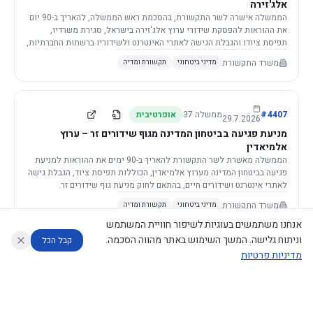
אלג'זירה
הממשלה אישרה לשר התקשורת, בהסכמת ראש הממשלה, להאריך ב-90 יום
את ההוראות להפסקת שידורי ערוץ אלג'זירה בישראל, סגירת משרדיו,
תפיסת ציודו והגבלת הגישה לאתרי האינטרנט ולשידוריו ברשתות החברתיות,
וזאת בשל פגיעה ממשית בביטחון המדינה.
משרד התקשורת
מדיני ביטחוני
תקשורת ומדיה
4407
#
ממשלה
37
אופרטיבית
29.7.2026
מניעת פגיעה בביטחון המדינה מגוף שידורים זר – ערוץ
אלמיאדין
הממשלה מאשרת לשר התקשורת להאריך ב-90 ימים את ההוראות למניעת
פגיעה בביטחון המדינה מערוץ אלמיאדין, הכוללות תפיסת ציוד, הגבלת גישה
לאתרי אינטרנט ושידורים חיים, בהתאם לחוק מניעת גוף שידורים זר.
משרד התקשורת
מדיני ביטחוני
תקשורת ומדיה
אנחנו משתמשים בעוגיות לשיפור חוויית המשתמש
וניתוח גלישה. המשך השימוש באתר מהווה הסכמה.
קבל הכל
מדיניות פרטיות
4421
#
ממשלה
37
אופרטיבית
26.7.2026
העתקת תשתית תקשורת פסיבית במסגרת קידום מיזמי
עוזר לחוקר
מנתח החלטות ממשלה
מנתח מדיניות
מה החליטו
דוחות המוניטור
תשתית
הממשלה מטילה על שרי האוצר והתקשורת לקדם תיקון לחוק לקידום
נגישות
|
פרטיות
|
CECI.AI
2026
©