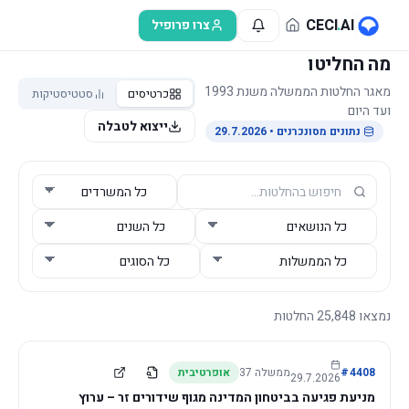
לג לתוכן הראשי
CECI
.
AI
צרו פרופיל
מה החליטו
מאגר החלטות הממשלה משנת 1993
כרטיסים
סטטיסטיקות
ועד היום
ייצוא לטבלה
נתונים מסונכרנים
• 29.7.2026
נמצאו
25,848
החלטות
4408
#
ממשלה
37
אופרטיבית
29.7.2026
מניעת פגיעה בביטחון המדינה מגוף שידורים זר – ערוץ