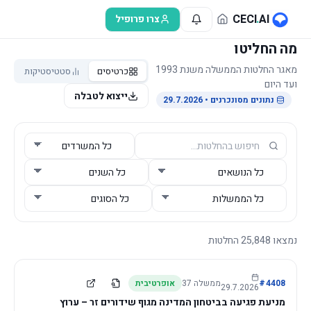
לג לתוכן הראשי
CECI
.
AI
צרו פרופיל
מה החליטו
מאגר החלטות הממשלה משנת 1993
כרטיסים
סטטיסטיקות
ועד היום
ייצוא לטבלה
נתונים מסונכרנים
• 29.7.2026
נמצאו
25,848
החלטות
4408
#
ממשלה
37
אופרטיבית
29.7.2026
מניעת פגיעה בביטחון המדינה מגוף שידורים זר – ערוץ