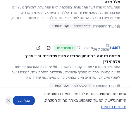
אלג'זירה
הממשלה אישרה לשר התקשורת, בהסכמת ראש הממשלה, להאריך ב-90 יום
את ההוראות להפסקת שידורי ערוץ אלג'זירה בישראל, סגירת משרדיו,
תפיסת ציודו והגבלת הגישה לאתרי האינטרנט ולשידוריו ברשתות החברתיות,
וזאת בשל פגיעה ממשית בביטחון המדינה.
משרד התקשורת
מדיני ביטחוני
תקשורת ומדיה
4407
#
ממשלה
37
אופרטיבית
29.7.2026
מניעת פגיעה בביטחון המדינה מגוף שידורים זר – ערוץ
אלמיאדין
הממשלה מאשרת לשר התקשורת להאריך ב-90 ימים את ההוראות למניעת
פגיעה בביטחון המדינה מערוץ אלמיאדין, הכוללות תפיסת ציוד, הגבלת גישה
לאתרי אינטרנט ושידורים חיים, בהתאם לחוק מניעת גוף שידורים זר.
משרד התקשורת
מדיני ביטחוני
תקשורת ומדיה
אנחנו משתמשים בעוגיות לשיפור חוויית המשתמש
וניתוח גלישה. המשך השימוש באתר מהווה הסכמה.
קבל הכל
מדיניות פרטיות
4421
#
ממשלה
37
אופרטיבית
26.7.2026
העתקת תשתית תקשורת פסיבית במסגרת קידום מיזמי
עוזר לחוקר
מנתח החלטות ממשלה
מנתח מדיניות
מה החליטו
דוחות המוניטור
תשתית
הממשלה מטילה על שרי האוצר והתקשורת לקדם תיקון לחוק לקידום
נגישות
|
פרטיות
|
CECI.AI
2026
©