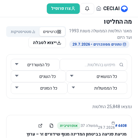
לג לתוכן הראשי
CECI
.
AI
צרו פרופיל
מה החליטו
מאגר החלטות הממשלה משנת 1993
כרטיסים
סטטיסטיקות
ועד היום
ייצוא לטבלה
נתונים מסונכרנים
• 29.7.2026
נמצאו
25,848
החלטות
4408
#
ממשלה
37
אופרטיבית
29.7.2026
מניעת פגיעה בביטחון המדינה מגוף שידורים זר – ערוץ