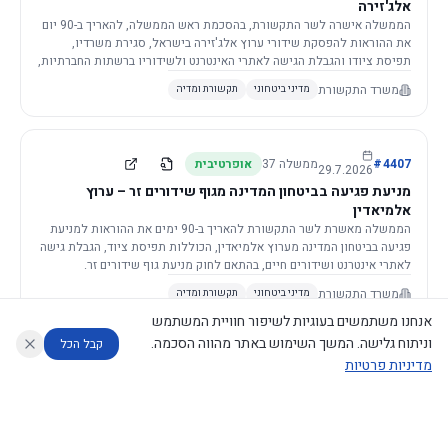
אלג'זירה
הממשלה אישרה לשר התקשורת, בהסכמת ראש הממשלה, להאריך ב-90 יום
את ההוראות להפסקת שידורי ערוץ אלג'זירה בישראל, סגירת משרדיו,
תפיסת ציודו והגבלת הגישה לאתרי האינטרנט ולשידוריו ברשתות החברתיות,
וזאת בשל פגיעה ממשית בביטחון המדינה.
משרד התקשורת
מדיני ביטחוני
תקשורת ומדיה
4407
#
ממשלה
37
אופרטיבית
29.7.2026
מניעת פגיעה בביטחון המדינה מגוף שידורים זר – ערוץ
אלמיאדין
הממשלה מאשרת לשר התקשורת להאריך ב-90 ימים את ההוראות למניעת
פגיעה בביטחון המדינה מערוץ אלמיאדין, הכוללות תפיסת ציוד, הגבלת גישה
לאתרי אינטרנט ושידורים חיים, בהתאם לחוק מניעת גוף שידורים זר.
משרד התקשורת
מדיני ביטחוני
תקשורת ומדיה
אנחנו משתמשים בעוגיות לשיפור חוויית המשתמש
וניתוח גלישה. המשך השימוש באתר מהווה הסכמה.
קבל הכל
מדיניות פרטיות
4421
#
ממשלה
37
אופרטיבית
26.7.2026
העתקת תשתית תקשורת פסיבית במסגרת קידום מיזמי
עוזר לחוקר
מנתח החלטות ממשלה
מנתח מדיניות
מה החליטו
דוחות המוניטור
תשתית
הממשלה מטילה על שרי האוצר והתקשורת לקדם תיקון לחוק לקידום
נגישות
|
פרטיות
|
CECI.AI
2026
©