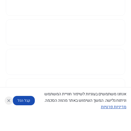
אנחנו משתמשים בעוגיות לשיפור חוויית המשתמש
וניתוח גלישה. המשך השימוש באתר מהווה הסכמה.
קבל הכל
מדיניות פרטיות
עוזר לחוקר
מנתח החלטות ממשלה
מנתח מדיניות
מה החליטו
דוחות המוניטור
נגישות
|
פרטיות
|
CECI.AI
2026
©