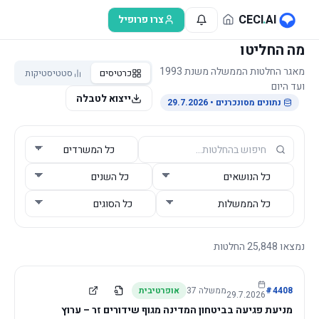
לג לתוכן הראשי
CECI
.
AI
צרו פרופיל
מה החליטו
מאגר החלטות הממשלה משנת 1993
כרטיסים
סטטיסטיקות
ועד היום
ייצוא לטבלה
נתונים מסונכרנים
• 29.7.2026
נמצאו
25,848
החלטות
4408
#
ממשלה
37
אופרטיבית
29.7.2026
מניעת פגיעה בביטחון המדינה מגוף שידורים זר – ערוץ