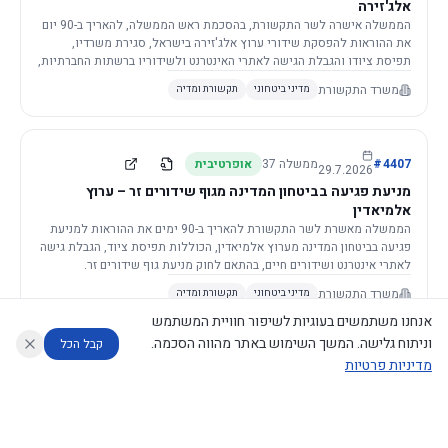
אלג'זירה
הממשלה אישרה לשר התקשורת, בהסכמת ראש הממשלה, להאריך ב-90 יום
את ההוראות להפסקת שידורי ערוץ אלג'זירה בישראל, סגירת משרדיו,
תפיסת ציודו והגבלת הגישה לאתרי האינטרנט ולשידוריו ברשתות החברתיות,
וזאת בשל פגיעה ממשית בביטחון המדינה.
משרד התקשורת
מדיני ביטחוני
תקשורת ומדיה
4407
#
ממשלה
37
אופרטיבית
29.7.2026
מניעת פגיעה בביטחון המדינה מגוף שידורים זר – ערוץ
אלמיאדין
הממשלה מאשרת לשר התקשורת להאריך ב-90 ימים את ההוראות למניעת
פגיעה בביטחון המדינה מערוץ אלמיאדין, הכוללות תפיסת ציוד, הגבלת גישה
לאתרי אינטרנט ושידורים חיים, בהתאם לחוק מניעת גוף שידורים זר.
משרד התקשורת
מדיני ביטחוני
תקשורת ומדיה
אנחנו משתמשים בעוגיות לשיפור חוויית המשתמש
וניתוח גלישה. המשך השימוש באתר מהווה הסכמה.
קבל הכל
מדיניות פרטיות
4421
#
ממשלה
37
אופרטיבית
26.7.2026
העתקת תשתית תקשורת פסיבית במסגרת קידום מיזמי
עוזר לחוקר
מנתח החלטות ממשלה
מנתח מדיניות
מה החליטו
דוחות המוניטור
תשתית
הממשלה מטילה על שרי האוצר והתקשורת לקדם תיקון לחוק לקידום
נגישות
|
פרטיות
|
CECI.AI
2026
©