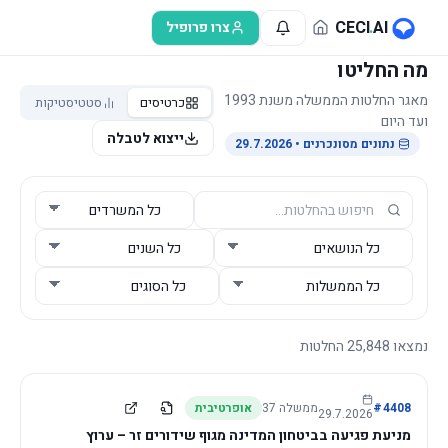
לג לתוכן הראשי
CECI
.
AI
צרו פרופיל
מה החליטו
מאגר החלטות הממשלה משנת 1993
כרטיסים
סטטיסטיקות
ועד היום
ייצוא לטבלה
נתונים מסונכרנים
• 29.7.2026
נמצאו
25,848
החלטות
4408
#
ממשלה
37
אופרטיבית
29.7.2026
מניעת פגיעה בביטחון המדינה מגוף שידורים זר – ערוץ