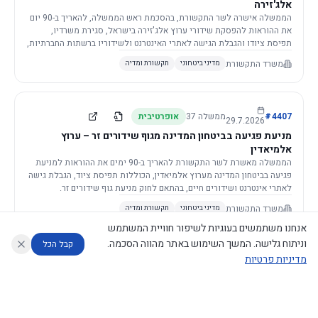
אלג'זירה
הממשלה אישרה לשר התקשורת, בהסכמת ראש הממשלה, להאריך ב-90 יום
את ההוראות להפסקת שידורי ערוץ אלג'זירה בישראל, סגירת משרדיו,
תפיסת ציודו והגבלת הגישה לאתרי האינטרנט ולשידוריו ברשתות החברתיות,
וזאת בשל פגיעה ממשית בביטחון המדינה.
משרד התקשורת
מדיני ביטחוני
תקשורת ומדיה
4407
#
ממשלה
37
אופרטיבית
29.7.2026
מניעת פגיעה בביטחון המדינה מגוף שידורים זר – ערוץ
אלמיאדין
הממשלה מאשרת לשר התקשורת להאריך ב-90 ימים את ההוראות למניעת
פגיעה בביטחון המדינה מערוץ אלמיאדין, הכוללות תפיסת ציוד, הגבלת גישה
לאתרי אינטרנט ושידורים חיים, בהתאם לחוק מניעת גוף שידורים זר.
משרד התקשורת
מדיני ביטחוני
תקשורת ומדיה
אנחנו משתמשים בעוגיות לשיפור חוויית המשתמש
וניתוח גלישה. המשך השימוש באתר מהווה הסכמה.
קבל הכל
מדיניות פרטיות
4421
#
ממשלה
37
אופרטיבית
26.7.2026
העתקת תשתית תקשורת פסיבית במסגרת קידום מיזמי
עוזר לחוקר
מנתח החלטות ממשלה
מנתח מדיניות
מה החליטו
דוחות המוניטור
תשתית
הממשלה מטילה על שרי האוצר והתקשורת לקדם תיקון לחוק לקידום
נגישות
|
פרטיות
|
CECI.AI
2026
©