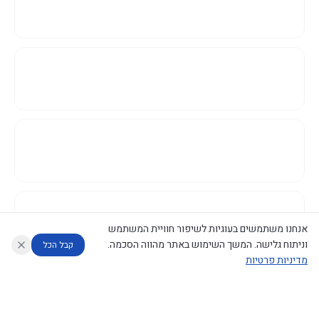
אנחנו משתמשים בעוגיות לשיפור חוויית המשתמש
וניתוח גלישה. המשך השימוש באתר מהווה הסכמה.
קבל הכל
מדיניות פרטיות
עוזר לחוקר
מנתח החלטות ממשלה
מנתח מדיניות
מה החליטו
דוחות המוניטור
נגישות
|
פרטיות
|
CECI.AI
2026
©