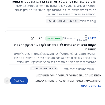
הרפובליקה הפדרלית של גרמניה בדבר תמיכה כספית במוסד
יד ושם, רשות הזיכרון לשואה ולגבורה
הממשלה אישרה פרוטוקול לשינוי הסכם עם ממשלת גרמניה, המאפשר
תמיכה כספית במוסד 'יד ושם' למטרות חקר, תיעוד, חינוך וזיכרון השואה,
והסמיכה את שר החוץ ליישם את ההחלטה.
משרד החוץ
חוץ הסברה ותפוצות
מורשת
4425
#
ממשלה
37
אופרטיבית
4.8.2026
הקמת הרשות הלאומית לרום הקרוב לקרקע – תיקון החלטת
ממשלה
ההחלטה מתקנת החלטת ממשלה קודמת בנוגע להקמת הרשות הלאומית
לרום הקרוב לקרקע, וכוללת הקצאה תקציבית של 14 מיליון ש"ח ממשרד
התחבורה והרחבת סמכויות מנכ"ל משרד התחבורה לצרף גופים נוספים
לוועדה המלווה.
משרד התחבורה והבטיחות
תחבורה ובטיחות בדרכים
בדרכים
(+1)
תקציב, פיננסים, ביטוח ומיסוי
אנחנו משתמשים בעוגיות לשיפור חוויית המשתמש
וניתוח גלישה. המשך השימוש באתר מהווה הסכמה.
קבל הכל
מדיניות פרטיות
4423
#
ממשלה
37
דקלרטיבית
30.7.2026
עוזר לחוקר
מנתח החלטות ממשלה
מנתח מדיניות
מה החליטו
דוחות המוניטור
מינויים למועצה לביקורת סרטים
הממשלה מאשרת את מינוי חמשת החברים למועצה לביקורת סרטים על ידי
נגישות
|
פרטיות
|
CECI.AI
2026
©