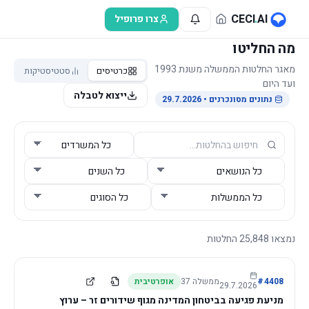
לג לתוכן הראשי
CECI
.
AI
צרו פרופיל
מה החליטו
מאגר החלטות הממשלה משנת 1993
כרטיסים
סטטיסטיקות
ועד היום
ייצוא לטבלה
נתונים מסונכרנים
• 29.7.2026
נמצאו
25,848
החלטות
4408
#
ממשלה
37
אופרטיבית
29.7.2026
מניעת פגיעה בביטחון המדינה מגוף שידורים זר – ערוץ