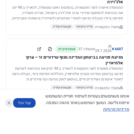
אלג'זירה
הממשלה אישרה לשר התקשורת, בהסכמת ראש הממשלה, להאריך ב-90 יום
את ההוראות להפסקת שידורי ערוץ אלג'זירה בישראל, סגירת משרדיו,
תפיסת ציודו והגבלת הגישה לאתרי האינטרנט ולשידוריו ברשתות החברתיות,
וזאת בשל פגיעה ממשית בביטחון המדינה.
משרד התקשורת
מדיני ביטחוני
תקשורת ומדיה
4407
#
ממשלה
37
אופרטיבית
29.7.2026
מניעת פגיעה בביטחון המדינה מגוף שידורים זר – ערוץ
אלמיאדין
הממשלה מאשרת לשר התקשורת להאריך ב-90 ימים את ההוראות למניעת
פגיעה בביטחון המדינה מערוץ אלמיאדין, הכוללות תפיסת ציוד, הגבלת גישה
לאתרי אינטרנט ושידורים חיים, בהתאם לחוק מניעת גוף שידורים זר.
משרד התקשורת
מדיני ביטחוני
תקשורת ומדיה
אנחנו משתמשים בעוגיות לשיפור חוויית המשתמש
וניתוח גלישה. המשך השימוש באתר מהווה הסכמה.
קבל הכל
מדיניות פרטיות
4421
#
ממשלה
37
אופרטיבית
26.7.2026
העתקת תשתית תקשורת פסיבית במסגרת קידום מיזמי
עוזר לחוקר
מנתח החלטות ממשלה
מנתח מדיניות
מה החליטו
דוחות המוניטור
תשתית
הממשלה מטילה על שרי האוצר והתקשורת לקדם תיקון לחוק לקידום
נגישות
|
פרטיות
|
CECI.AI
2026
©