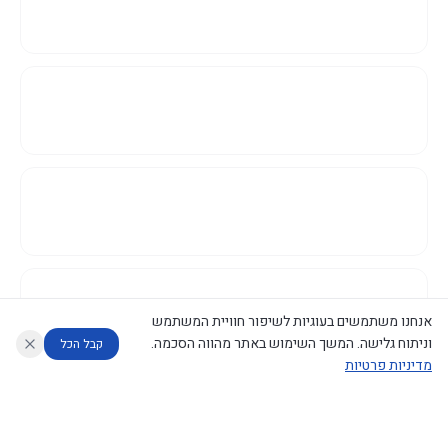
אנחנו משתמשים בעוגיות לשיפור חוויית המשתמש
וניתוח גלישה. המשך השימוש באתר מהווה הסכמה.
קבל הכל
מדיניות פרטיות
עוזר לחוקר
מנתח החלטות ממשלה
מנתח מדיניות
מה החליטו
דוחות המוניטור
נגישות
|
פרטיות
|
CECI.AI
2026
©