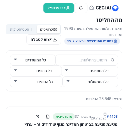
לג לתוכן הראשי
CECI
.
AI
צרו פרופיל
מה החליטו
מאגר החלטות הממשלה משנת 1993
כרטיסים
סטטיסטיקות
ועד היום
ייצוא לטבלה
נתונים מסונכרנים
• 29.7.2026
נמצאו
25,848
החלטות
4408
#
ממשלה
37
אופרטיבית
29.7.2026
מניעת פגיעה בביטחון המדינה מגוף שידורים זר – ערוץ