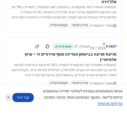
אלג'זירה
הממשלה אישרה לשר התקשורת, בהסכמת ראש הממשלה, להאריך ב-90 יום
את ההוראות להפסקת שידורי ערוץ אלג'זירה בישראל, סגירת משרדיו,
תפיסת ציודו והגבלת הגישה לאתרי האינטרנט ולשידוריו ברשתות החברתיות,
וזאת בשל פגיעה ממשית בביטחון המדינה.
משרד התקשורת
מדיני ביטחוני
תקשורת ומדיה
4407
#
ממשלה
37
אופרטיבית
29.7.2026
מניעת פגיעה בביטחון המדינה מגוף שידורים זר – ערוץ
אלמיאדין
הממשלה מאשרת לשר התקשורת להאריך ב-90 ימים את ההוראות למניעת
פגיעה בביטחון המדינה מערוץ אלמיאדין, הכוללות תפיסת ציוד, הגבלת גישה
לאתרי אינטרנט ושידורים חיים, בהתאם לחוק מניעת גוף שידורים זר.
משרד התקשורת
מדיני ביטחוני
תקשורת ומדיה
אנחנו משתמשים בעוגיות לשיפור חוויית המשתמש
וניתוח גלישה. המשך השימוש באתר מהווה הסכמה.
קבל הכל
מדיניות פרטיות
4421
#
ממשלה
37
אופרטיבית
26.7.2026
העתקת תשתית תקשורת פסיבית במסגרת קידום מיזמי
עוזר לחוקר
מנתח החלטות ממשלה
מנתח מדיניות
מה החליטו
דוחות המוניטור
תשתית
הממשלה מטילה על שרי האוצר והתקשורת לקדם תיקון לחוק לקידום
נגישות
|
פרטיות
|
CECI.AI
2026
©