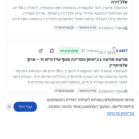
אלג'זירה
הממשלה אישרה לשר התקשורת, בהסכמת ראש הממשלה, להאריך ב-90 יום
את ההוראות להפסקת שידורי ערוץ אלג'זירה בישראל, סגירת משרדיו,
תפיסת ציודו והגבלת הגישה לאתרי האינטרנט ולשידוריו ברשתות החברתיות,
וזאת בשל פגיעה ממשית בביטחון המדינה.
משרד התקשורת
מדיני ביטחוני
תקשורת ומדיה
4407
#
ממשלה
37
אופרטיבית
29.7.2026
מניעת פגיעה בביטחון המדינה מגוף שידורים זר – ערוץ
אלמיאדין
הממשלה מאשרת לשר התקשורת להאריך ב-90 ימים את ההוראות למניעת
פגיעה בביטחון המדינה מערוץ אלמיאדין, הכוללות תפיסת ציוד, הגבלת גישה
לאתרי אינטרנט ושידורים חיים, בהתאם לחוק מניעת גוף שידורים זר.
משרד התקשורת
מדיני ביטחוני
תקשורת ומדיה
אנחנו משתמשים בעוגיות לשיפור חוויית המשתמש
וניתוח גלישה. המשך השימוש באתר מהווה הסכמה.
קבל הכל
מדיניות פרטיות
4421
#
ממשלה
37
אופרטיבית
26.7.2026
העתקת תשתית תקשורת פסיבית במסגרת קידום מיזמי
עוזר לחוקר
מנתח החלטות ממשלה
מנתח מדיניות
מה החליטו
דוחות המוניטור
תשתית
הממשלה מטילה על שרי האוצר והתקשורת לקדם תיקון לחוק לקידום
נגישות
|
פרטיות
|
CECI.AI
2026
©