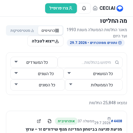
לג לתוכן הראשי
CECI
.
AI
צרו פרופיל
מה החליטו
מאגר החלטות הממשלה משנת 1993
כרטיסים
סטטיסטיקות
ועד היום
ייצוא לטבלה
נתונים מסונכרנים
• 29.7.2026
נמצאו
25,848
החלטות
4408
#
ממשלה
37
אופרטיבית
29.7.2026
מניעת פגיעה בביטחון המדינה מגוף שידורים זר – ערוץ