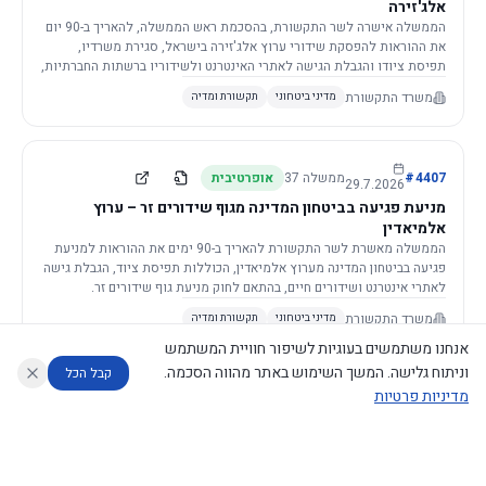
אלג'זירה
הממשלה אישרה לשר התקשורת, בהסכמת ראש הממשלה, להאריך ב-90 יום
את ההוראות להפסקת שידורי ערוץ אלג'זירה בישראל, סגירת משרדיו,
תפיסת ציודו והגבלת הגישה לאתרי האינטרנט ולשידוריו ברשתות החברתיות,
וזאת בשל פגיעה ממשית בביטחון המדינה.
משרד התקשורת
מדיני ביטחוני
תקשורת ומדיה
4407
#
ממשלה
37
אופרטיבית
29.7.2026
מניעת פגיעה בביטחון המדינה מגוף שידורים זר – ערוץ
אלמיאדין
הממשלה מאשרת לשר התקשורת להאריך ב-90 ימים את ההוראות למניעת
פגיעה בביטחון המדינה מערוץ אלמיאדין, הכוללות תפיסת ציוד, הגבלת גישה
לאתרי אינטרנט ושידורים חיים, בהתאם לחוק מניעת גוף שידורים זר.
משרד התקשורת
מדיני ביטחוני
תקשורת ומדיה
אנחנו משתמשים בעוגיות לשיפור חוויית המשתמש
וניתוח גלישה. המשך השימוש באתר מהווה הסכמה.
קבל הכל
מדיניות פרטיות
4421
#
ממשלה
37
אופרטיבית
26.7.2026
העתקת תשתית תקשורת פסיבית במסגרת קידום מיזמי
עוזר לחוקר
מנתח החלטות ממשלה
מנתח מדיניות
מה החליטו
דוחות המוניטור
תשתית
הממשלה מטילה על שרי האוצר והתקשורת לקדם תיקון לחוק לקידום
נגישות
|
פרטיות
|
CECI.AI
2026
©