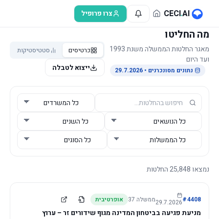
לג לתוכן הראשי
CECI
.
AI
צרו פרופיל
מה החליטו
מאגר החלטות הממשלה משנת 1993
כרטיסים
סטטיסטיקות
ועד היום
ייצוא לטבלה
נתונים מסונכרנים
• 29.7.2026
נמצאו
25,848
החלטות
4408
#
ממשלה
37
אופרטיבית
29.7.2026
מניעת פגיעה בביטחון המדינה מגוף שידורים זר – ערוץ