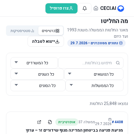
לג לתוכן הראשי
CECI
.
AI
צרו פרופיל
מה החליטו
מאגר החלטות הממשלה משנת 1993
כרטיסים
סטטיסטיקות
ועד היום
ייצוא לטבלה
נתונים מסונכרנים
• 29.7.2026
נמצאו
25,848
החלטות
4408
#
ממשלה
37
אופרטיבית
29.7.2026
מניעת פגיעה בביטחון המדינה מגוף שידורים זר – ערוץ