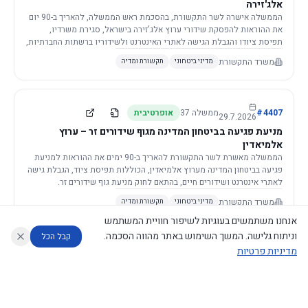
אלג'זירה
הממשלה אישרה לשר התקשורת, בהסכמת ראש הממשלה, להאריך ב-90 יום
את ההוראות להפסקת שידורי ערוץ אלג'זירה בישראל, סגירת משרדיו,
תפיסת ציודו והגבלת הגישה לאתרי האינטרנט ולשידוריו ברשתות החברתיות,
וזאת בשל פגיעה ממשית בביטחון המדינה.
משרד התקשורת
מדיני ביטחוני
תקשורת ומדיה
4407
#
ממשלה
37
אופרטיבית
29.7.2026
מניעת פגיעה בביטחון המדינה מגוף שידורים זר – ערוץ
אלמיאדין
הממשלה מאשרת לשר התקשורת להאריך ב-90 ימים את ההוראות למניעת
פגיעה בביטחון המדינה מערוץ אלמיאדין, הכוללות תפיסת ציוד, הגבלת גישה
לאתרי אינטרנט ושידורים חיים, בהתאם לחוק מניעת גוף שידורים זר.
משרד התקשורת
מדיני ביטחוני
תקשורת ומדיה
אנחנו משתמשים בעוגיות לשיפור חוויית המשתמש
וניתוח גלישה. המשך השימוש באתר מהווה הסכמה.
קבל הכל
מדיניות פרטיות
4421
#
ממשלה
37
אופרטיבית
26.7.2026
העתקת תשתית תקשורת פסיבית במסגרת קידום מיזמי
עוזר לחוקר
מנתח החלטות ממשלה
מנתח מדיניות
מה החליטו
דוחות המוניטור
תשתית
הממשלה מטילה על שרי האוצר והתקשורת לקדם תיקון לחוק לקידום
נגישות
|
פרטיות
|
CECI.AI
2026
©