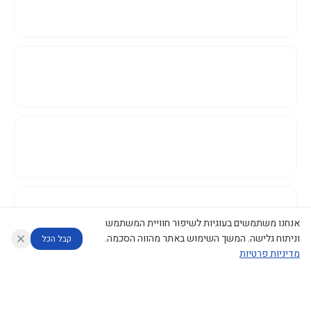
אנחנו משתמשים בעוגיות לשיפור חוויית המשתמש
וניתוח גלישה. המשך השימוש באתר מהווה הסכמה.
קבל הכל
מדיניות פרטיות
עוזר לחוקר
מנתח החלטות ממשלה
מנתח מדיניות
מה החליטו
דוחות המוניטור
נגישות
|
פרטיות
|
CECI.AI
2026
©