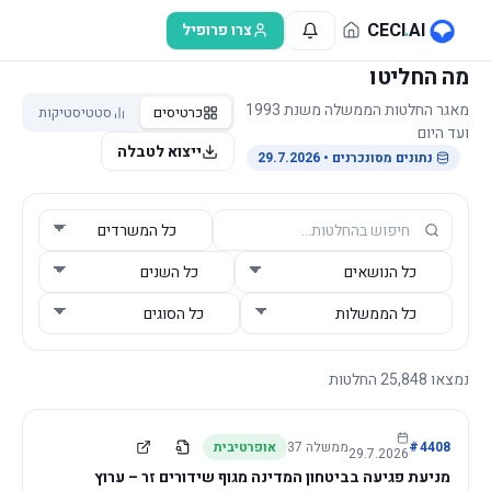
לג לתוכן הראשי
CECI
.
AI
צרו פרופיל
מה החליטו
מאגר החלטות הממשלה משנת 1993
כרטיסים
סטטיסטיקות
ועד היום
ייצוא לטבלה
נתונים מסונכרנים
• 29.7.2026
נמצאו
25,848
החלטות
4408
#
ממשלה
37
אופרטיבית
29.7.2026
מניעת פגיעה בביטחון המדינה מגוף שידורים זר – ערוץ