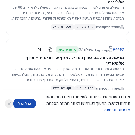
אלג'זירה
הממשלה אישרה לשר התקשורת, בהסכמת ראש הממשלה, להאריך ב-90 יום
את ההוראות להפסקת שידורי ערוץ אלג'זירה בישראל, סגירת משרדיו,
תפיסת ציודו והגבלת הגישה לאתרי האינטרנט ולשידוריו ברשתות החברתיות,
וזאת בשל פגיעה ממשית בביטחון המדינה.
משרד התקשורת
מדיני ביטחוני
תקשורת ומדיה
4407
#
ממשלה
37
אופרטיבית
29.7.2026
מניעת פגיעה בביטחון המדינה מגוף שידורים זר – ערוץ
אלמיאדין
הממשלה מאשרת לשר התקשורת להאריך ב-90 ימים את ההוראות למניעת
פגיעה בביטחון המדינה מערוץ אלמיאדין, הכוללות תפיסת ציוד, הגבלת גישה
לאתרי אינטרנט ושידורים חיים, בהתאם לחוק מניעת גוף שידורים זר.
משרד התקשורת
מדיני ביטחוני
תקשורת ומדיה
אנחנו משתמשים בעוגיות לשיפור חוויית המשתמש
וניתוח גלישה. המשך השימוש באתר מהווה הסכמה.
קבל הכל
מדיניות פרטיות
4421
#
ממשלה
37
אופרטיבית
26.7.2026
העתקת תשתית תקשורת פסיבית במסגרת קידום מיזמי
עוזר לחוקר
מנתח החלטות ממשלה
מנתח מדיניות
מה החליטו
דוחות המוניטור
תשתית
הממשלה מטילה על שרי האוצר והתקשורת לקדם תיקון לחוק לקידום
נגישות
|
פרטיות
|
CECI.AI
2026
©