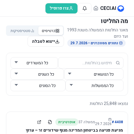
לג לתוכן הראשי
CECI
.
AI
צרו פרופיל
מה החליטו
מאגר החלטות הממשלה משנת 1993
כרטיסים
סטטיסטיקות
ועד היום
ייצוא לטבלה
נתונים מסונכרנים
• 29.7.2026
נמצאו
25,848
החלטות
4408
#
ממשלה
37
אופרטיבית
29.7.2026
מניעת פגיעה בביטחון המדינה מגוף שידורים זר – ערוץ