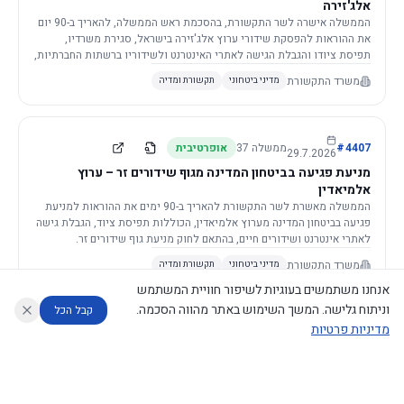
אלג'זירה
הממשלה אישרה לשר התקשורת, בהסכמת ראש הממשלה, להאריך ב-90 יום
את ההוראות להפסקת שידורי ערוץ אלג'זירה בישראל, סגירת משרדיו,
תפיסת ציודו והגבלת הגישה לאתרי האינטרנט ולשידוריו ברשתות החברתיות,
וזאת בשל פגיעה ממשית בביטחון המדינה.
משרד התקשורת
מדיני ביטחוני
תקשורת ומדיה
4407
#
ממשלה
37
אופרטיבית
29.7.2026
מניעת פגיעה בביטחון המדינה מגוף שידורים זר – ערוץ
אלמיאדין
הממשלה מאשרת לשר התקשורת להאריך ב-90 ימים את ההוראות למניעת
פגיעה בביטחון המדינה מערוץ אלמיאדין, הכוללות תפיסת ציוד, הגבלת גישה
לאתרי אינטרנט ושידורים חיים, בהתאם לחוק מניעת גוף שידורים זר.
משרד התקשורת
מדיני ביטחוני
תקשורת ומדיה
אנחנו משתמשים בעוגיות לשיפור חוויית המשתמש
וניתוח גלישה. המשך השימוש באתר מהווה הסכמה.
קבל הכל
מדיניות פרטיות
4421
#
ממשלה
37
אופרטיבית
26.7.2026
העתקת תשתית תקשורת פסיבית במסגרת קידום מיזמי
עוזר לחוקר
מנתח החלטות ממשלה
מנתח מדיניות
מה החליטו
דוחות המוניטור
תשתית
הממשלה מטילה על שרי האוצר והתקשורת לקדם תיקון לחוק לקידום
נגישות
|
פרטיות
|
CECI.AI
2026
©