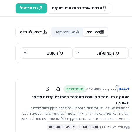
עדכנו אותי בהחלטות וחוקים
צרו פרופיל
ייצוא לטבלה
כרטיסים
סטטיסטיקות
4421
#
ממשלה
37
אופרטיבית
26.7.2026
העתקת תשתית תקשורת פסיבית במסגרת קידום מיזמי
תשתית
הממשלה מטילה על שרי האוצר והתקשורת לקדם תיקון לחוק לקידום
תשתיות לאומיות, שיסדיר את הליך העתקת תשתיות תקשורת פסיביות על
ידי גופים מבצעים במיזמי תשתית. התיקון יכלול הוראות מפורטות לגבי אופן
הביצוע, התייעצות עם ספקים מורשים, מועדי הודעות, תשלום עלויות
משרד האוצר
(+1)
תקשורת ומדיה
אנרגיה מים ותשתיות
לספקים, ודרישות לקבלנים מוסמכים, במטרה לייעל את קידום מיזמי