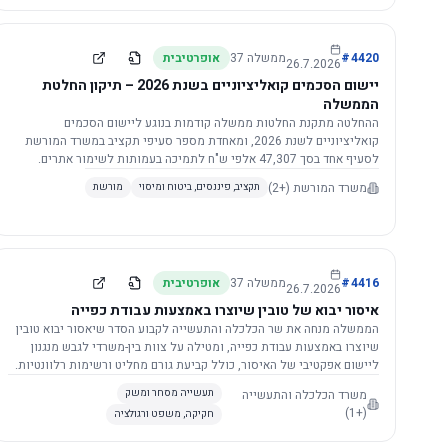
4420
#
ממשלה
37
אופרטיבית
26.7.2026
יישום הסכמים קואליציוניים בשנת 2026 – תיקון החלטת
הממשלה
ההחלטה מתקנת החלטות ממשלה קודמות בנוגע ליישום הסכמים
קואליציוניים לשנת 2026, ומאחדת מספר סעיפי תקציב במשרד המורשת
לסעיף אחד בסך 47,307 אלפי ש"ח לתמיכה בעמותות לשימור אתרים.
הסכום יופחת ב-3%, ויישום ההחלטה מותנה בקבלת חוות דעת מקצועית
משרד המורשת
(+2)
תקציב, פיננסים, ביטוח ומיסוי
מורשת
ומשפטית מהמשרד הרלוונטי, תוך הקפדה על נהלים קיימים ומניעת כפל
תקצוב. בנוסף, כל שינוי בסכומים הכוללים להסכמים קואליציוניים יגרור
הפחתה יחסית בסכום זה.
4416
#
ממשלה
37
אופרטיבית
26.7.2026
איסור יבוא של טובין שיוצרו באמצעות עבודת כפייה
הממשלה מנחה את שר הכלכלה והתעשייה לקבוע הסדר שיאסור יבוא טובין
שיוצרו באמצעות עבודת כפייה, ומטילה על צוות בין-משרדי לגבש מנגנון
ליישום אפקטיבי של האיסור, כולל קביעת גורם מחליט ורשימות רלוונטיות.
משרד הכלכלה והתעשייה
תעשייה מסחר ומשק
(+1)
חקיקה, משפט ורגולציה