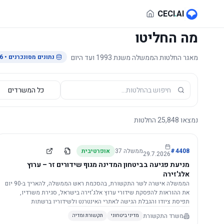
לג לתוכן הראשי
CECI
.
AI
מה החליטו
מאגר החלטות הממשלה משנת 1993 ועד היום
נתונים מסונכרנים
• 29.7.2026
נמצאו
25,848
החלטות
4408
#
ממשלה
37
אופרטיבית
29.7.2026
מניעת פגיעה בביטחון המדינה מגוף שידורים זר – ערוץ
אלג'זירה
הממשלה אישרה לשר התקשורת, בהסכמת ראש הממשלה, להאריך ב-90 יום
את ההוראות להפסקת שידורי ערוץ אלג'זירה בישראל, סגירת משרדיו,
תפיסת ציודו והגבלת הגישה לאתרי האינטרנט ולשידוריו ברשתות
החברתיות, וזאת בשל פגיעה ממשית בביטחון המדינה.
משרד התקשורת
מדיני ביטחוני
תקשורת ומדיה