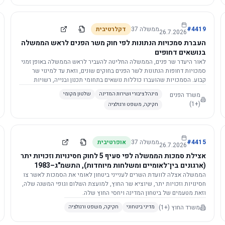
4419
#
ממשלה
37
דקלרטיבית
26.7.2026
העברת סמכויות הנתונות לפי חוק משר הפנים לראש הממשלה
בנושאים דחופים
לאור היעדר שר פנים, הממשלה החליטה להעביר לראש הממשלה באופן זמני
סמכויות דחופות הנתונות לשר הפנים בחוקים שונים, וזאת עד למינוי שר
קבוע. הסמכויות שהועברו כוללות נושאים בתחומי תכנון ובנייה, רשויות
מקומיות, כניסה לישראל, הסדרת מקומות רחצה ועוד, וההחלטה תובא
משרד הפנים
מינהל ציבורי ושירות המדינה
שלטון מקומי
לאישור הכנסת. עם מינוי שר פנים, הסמכויות יחזרו אליו אוטומטית.
(+1)
חקיקה, משפט ורגולציה
4415
#
ממשלה
37
אופרטיבית
26.7.2026
אצילת סמכות הממשלה לפי סעיף 5 לחוק חסינויות וזכויות יתר
(ארגונים בין־לאומיים ומשלחות מיוחדות), התשמ"ג–1983
לוועדת השרים לענייני ביטחון לאומי
הממשלה אצלה לוועדת השרים לענייני ביטחון לאומי את הסמכות לאשר צו
חסינויות וזכויות יתר, שיוציא שר החוץ, למועצת השלום וגופי המשנה שלה,
וזאת מטעמים של ביטחון המדינה ויחסי החוץ שלה.
משרד החוץ
(+1)
מדיני ביטחוני
חקיקה, משפט ורגולציה