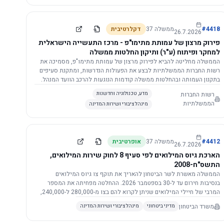
התשתית.
4418
#
ממשלה
37
דקלרטיבית
26.7.2026
פירוק מרצון של עמותת מתימו"פ - מרכז התעשייה הישראלית
למחקר ופיתוח (ע"ר) ותיקון החלטות ממשלה
הממשלה מחליטה להביא לפירוק מרצון של עמותת מתימו"פ, מסמיכה את
רשות החברות הממשלתיות לבצע את הפעולות הנדרשות, ומתקנת סעיפים
בתקנון העמותה ובהחלטות ממשלה קודמות הנוגעות להרכב הוועד המנהל.
רשות החברות
מדע, טכנולוגיה וחדשנות
הממשלתיות
מינהל ציבורי ושירות המדינה
4412
#
ממשלה
37
אופרטיבית
26.7.2026
הארכת גיוס המילואים לפי סעיף 8 לחוק שירות המילואים,
התשס"ח-2008
הממשלה מאשרת לשר הביטחון להאריך את תוקף צו גיוס המילואים
בנסיבות חירום עד ל-30 בספטמבר 2026. ההחלטה מפחיתה את המספר
המרבי של חיילי המילואים שניתן לקרוא להם בצו מ-280,000 ל-240,000,
ומסמיכה גורמים צבאיים לקרוא לחיילים לשירות תוך הגדרת תנאים לגיוס
משרד הביטחון
מדיני ביטחוני
מינהל ציבורי ושירות המדינה
חוזר.