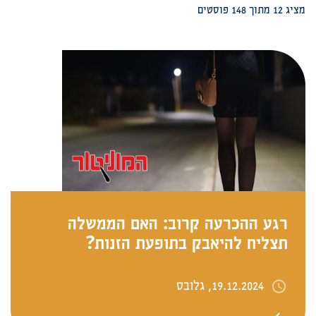
מציג 12 מתוך 148 פוסטים‎‎
רגע ההכרעה קרוב: האם הממשלה
תצליח להיאבק בתופעת הזנות?
19.12.2024, גלובס