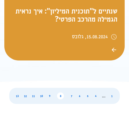
שנתיים ל"תוכנית המיליון": איך נראית
הגמילה מהרכב הפרטי?
15.08.2024, גלובס
…
page
page
page
page
page
page
page
page
page
page
page
13
12
11
10
9
8
7
6
5
4
1