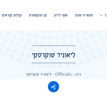
ז
העשייה שלנו
שער לידע
מן התקשורת
קולות קוראים
דבר המייסד
צוות המרכז
ליאוניד טוקרסקי
ועד מנהל
פורום מומחים
בית
-
Officials
-
ליאוניד טוקרסקי
שיתופי פעולה