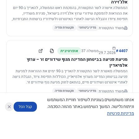
אלג'זירה
הממשלה אישרה לשר התקשורת, בהסכמת ראש הממשלה, להאריך ב-90 יום
את ההוראות להפסקת שידורי ערוץ אלג'זירה בישראל, סגירת משרדיו,
תפיסת ציודו והגבלת הגישה לאתרי האינטרנט ולשידוריו ברשתות החברתיות,
וזאת בשל פגיעה ממשית בביטחון המדינה.
משרד התקשורת
מדיני ביטחוני
תקשורת ומדיה
4407
#
ממשלה
37
אופרטיבית
29.7.2026
מניעת פגיעה בביטחון המדינה מגוף שידורים זר – ערוץ
אלמיאדין
הממשלה מאשרת לשר התקשורת להאריך ב-90 ימים את ההוראות למניעת
פגיעה בביטחון המדינה מערוץ אלמיאדין, הכוללות תפיסת ציוד, הגבלת גישה
לאתרי אינטרנט ושידורים חיים, בהתאם לחוק מניעת גוף שידורים זר.
משרד התקשורת
מדיני ביטחוני
תקשורת ומדיה
אנחנו משתמשים בעוגיות לשיפור חוויית המשתמש
וניתוח גלישה. המשך השימוש באתר מהווה הסכמה.
קבל הכל
מדיניות פרטיות
4421
#
ממשלה
37
אופרטיבית
26.7.2026
העתקת תשתית תקשורת פסיבית במסגרת קידום מיזמי
עוזר לחוקר
מנתח החלטות ממשלה
מנתח מדיניות
מה החליטו
דוחות המוניטור
תשתית
הממשלה מטילה על שרי האוצר והתקשורת לקדם תיקון לחוק לקידום
נגישות
|
פרטיות
|
CECI.AI
2026
©