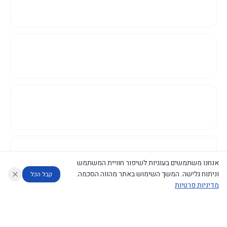
אנחנו משתמשים בעוגיות לשיפור חוויית המשתמש
וניתוח גלישה. המשך השימוש באתר מהווה הסכמה.
קבל הכל
מדיניות פרטיות
עוזר לחוקר
מנתח החלטות ממשלה
מנתח מדיניות
מה החליטו
דוחות המוניטור
נגישות
|
פרטיות
|
CECI.AI
2026
©