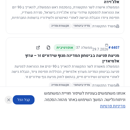
אלג'זירה
הממשלה אישרה לשר התקשורת, בהסכמת ראש הממשלה, להאריך ב-90 יום
את ההוראות להפסקת שידורי ערוץ אלג'זירה בישראל, סגירת משרדיו,
תפיסת ציודו והגבלת הגישה לאתרי האינטרנט ולשידוריו ברשתות החברתיות,
וזאת בשל פגיעה ממשית בביטחון המדינה.
משרד התקשורת
מדיני ביטחוני
תקשורת ומדיה
4407
#
ממשלה
37
אופרטיבית
29.7.2026
מניעת פגיעה בביטחון המדינה מגוף שידורים זר – ערוץ
אלמיאדין
הממשלה מאשרת לשר התקשורת להאריך ב-90 ימים את ההוראות למניעת
פגיעה בביטחון המדינה מערוץ אלמיאדין, הכוללות תפיסת ציוד, הגבלת גישה
לאתרי אינטרנט ושידורים חיים, בהתאם לחוק מניעת גוף שידורים זר.
משרד התקשורת
מדיני ביטחוני
תקשורת ומדיה
אנחנו משתמשים בעוגיות לשיפור חוויית המשתמש
וניתוח גלישה. המשך השימוש באתר מהווה הסכמה.
קבל הכל
מדיניות פרטיות
4421
#
ממשלה
37
אופרטיבית
26.7.2026
העתקת תשתית תקשורת פסיבית במסגרת קידום מיזמי
עוזר לחוקר
מנתח החלטות ממשלה
מנתח מדיניות
מה החליטו
דוחות המוניטור
תשתית
הממשלה מטילה על שרי האוצר והתקשורת לקדם תיקון לחוק לקידום
נגישות
|
פרטיות
|
CECI.AI
2026
©