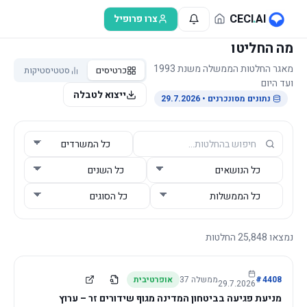
לג לתוכן הראשי
CECI
.
AI
צרו פרופיל
מה החליטו
מאגר החלטות הממשלה משנת 1993
כרטיסים
סטטיסטיקות
ועד היום
ייצוא לטבלה
נתונים מסונכרנים
• 29.7.2026
נמצאו
25,848
החלטות
4408
#
ממשלה
37
אופרטיבית
29.7.2026
מניעת פגיעה בביטחון המדינה מגוף שידורים זר – ערוץ