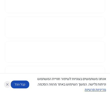
אנחנו משתמשים בעוגיות לשיפור חוויית המשתמש
וניתוח גלישה. המשך השימוש באתר מהווה הסכמה.
קבל הכל
מדיניות פרטיות
עוזר לחוקר
מנתח החלטות ממשלה
מנתח מדיניות
מה החליטו
דוחות המוניטור
נגישות
|
פרטיות
|
CECI.AI
2026
©