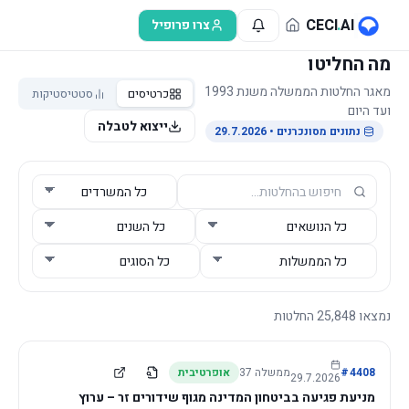
לג לתוכן הראשי
CECI
.
AI
צרו פרופיל
מה החליטו
מאגר החלטות הממשלה משנת 1993
כרטיסים
סטטיסטיקות
ועד היום
ייצוא לטבלה
נתונים מסונכרנים
• 29.7.2026
נמצאו
25,848
החלטות
4408
#
ממשלה
37
אופרטיבית
29.7.2026
מניעת פגיעה בביטחון המדינה מגוף שידורים זר – ערוץ