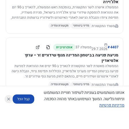
אלג'זירה
הממשלה אישרה לשר התקשורת, בהסכמת ראש הממשלה, להאריך ב-90 יום
את ההוראות להפסקת שידורי ערוץ אלג'זירה בישראל, סגירת משרדיו,
תפיסת ציודו והגבלת הגישה לאתרי האינטרנט ולשידוריו ברשתות החברתיות,
וזאת בשל פגיעה ממשית בביטחון המדינה.
משרד התקשורת
מדיני ביטחוני
תקשורת ומדיה
4407
#
ממשלה
37
אופרטיבית
29.7.2026
מניעת פגיעה בביטחון המדינה מגוף שידורים זר – ערוץ
אלמיאדין
הממשלה מאשרת לשר התקשורת להאריך ב-90 ימים את ההוראות למניעת
פגיעה בביטחון המדינה מערוץ אלמיאדין, הכוללות תפיסת ציוד, הגבלת גישה
לאתרי אינטרנט ושידורים חיים, בהתאם לחוק מניעת גוף שידורים זר.
משרד התקשורת
מדיני ביטחוני
תקשורת ומדיה
אנחנו משתמשים בעוגיות לשיפור חוויית המשתמש
וניתוח גלישה. המשך השימוש באתר מהווה הסכמה.
קבל הכל
מדיניות פרטיות
4421
#
ממשלה
37
אופרטיבית
26.7.2026
העתקת תשתית תקשורת פסיבית במסגרת קידום מיזמי
עוזר לחוקר
מנתח החלטות ממשלה
מנתח מדיניות
מה החליטו
דוחות המוניטור
תשתית
הממשלה מטילה על שרי האוצר והתקשורת לקדם תיקון לחוק לקידום
נגישות
|
פרטיות
|
CECI.AI
2026
©