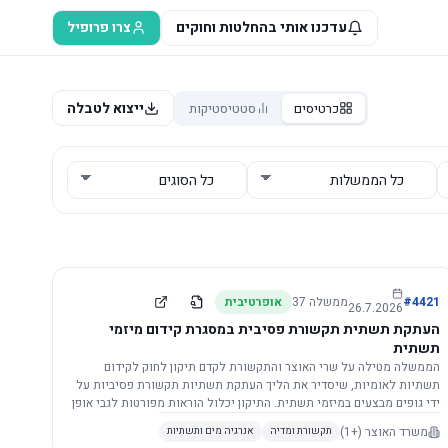
עדכנו אותי בהחלטות וחוקים
צרו פרופיל
ייצוא לטבלה
כרטיסים
סטטיסטיקות
4421
#
ממשלה
37
אופרטיבית
26.7.2026
העתקת תשתית תקשורת פסיבית במסגרת קידום מיזמי
תשתית
הממשלה מטילה על שרי האוצר והתקשורת לקדם תיקון לחוק לקידום
תשתיות לאומיות, שיסדיר את הליך העתקת תשתיות תקשורת פסיביות על
ידי גופים מבצעים במיזמי תשתית. התיקון יכלול הוראות מפורטות לגבי אופן
הביצוע, התייעצות עם ספקים מורשים, מועדי הודעות, תשלום עלויות
משרד האוצר
(+1)
תקשורת ומדיה
אנרגיה מים ותשתיות
לספקים, ודרישות לקבלנים מוסמכים, במטרה לייעל את קידום מיזמי