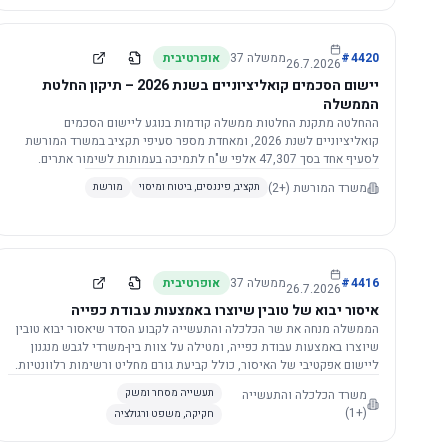
4420
#
ממשלה
37
אופרטיבית
26.7.2026
יישום הסכמים קואליציוניים בשנת 2026 – תיקון החלטת
הממשלה
ההחלטה מתקנת החלטות ממשלה קודמות בנוגע ליישום הסכמים
קואליציוניים לשנת 2026, ומאחדת מספר סעיפי תקציב במשרד המורשת
לסעיף אחד בסך 47,307 אלפי ש"ח לתמיכה בעמותות לשימור אתרים.
הסכום יופחת ב-3%, ויישום ההחלטה מותנה בקבלת חוות דעת מקצועית
משרד המורשת
(+2)
תקציב, פיננסים, ביטוח ומיסוי
מורשת
ומשפטית מהמשרד הרלוונטי, תוך הקפדה על נהלים קיימים ומניעת כפל
תקצוב. בנוסף, כל שינוי בסכומים הכוללים להסכמים קואליציוניים יגרור
הפחתה יחסית בסכום זה.
4416
#
ממשלה
37
אופרטיבית
26.7.2026
איסור יבוא של טובין שיוצרו באמצעות עבודת כפייה
הממשלה מנחה את שר הכלכלה והתעשייה לקבוע הסדר שיאסור יבוא טובין
שיוצרו באמצעות עבודת כפייה, ומטילה על צוות בין-משרדי לגבש מנגנון
ליישום אפקטיבי של האיסור, כולל קביעת גורם מחליט ורשימות רלוונטיות.
משרד הכלכלה והתעשייה
תעשייה מסחר ומשק
(+1)
חקיקה, משפט ורגולציה