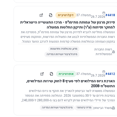
התשתית.
4418
#
ממשלה
37
דקלרטיבית
26.7.2026
פירוק מרצון של עמותת מתימו"פ - מרכז התעשייה הישראלית
למחקר ופיתוח (ע"ר) ותיקון החלטות ממשלה
הממשלה מחליטה להביא לפירוק מרצון של עמותת מתימו"פ, מסמיכה את
רשות החברות הממשלתיות לבצע את הפעולות הנדרשות, ומתקנת סעיפים
בתקנון העמותה ובהחלטות ממשלה קודמות הנוגעות להרכב הוועד המנהל.
רשות החברות
מדע, טכנולוגיה וחדשנות
הממשלתיות
מינהל ציבורי ושירות המדינה
4412
#
ממשלה
37
אופרטיבית
26.7.2026
הארכת גיוס המילואים לפי סעיף 8 לחוק שירות המילואים,
התשס"ח-2008
הממשלה מאשרת לשר הביטחון להאריך את תוקף צו גיוס המילואים
בנסיבות חירום עד ל-30 בספטמבר 2026. ההחלטה מפחיתה את המספר
המרבי של חיילי המילואים שניתן לקרוא להם בצו מ-280,000 ל-240,000,
ומסמיכה גורמים צבאיים לקרוא לחיילים לשירות תוך הגדרת תנאים לגיוס
משרד הביטחון
מדיני ביטחוני
מינהל ציבורי ושירות המדינה
חוזר.