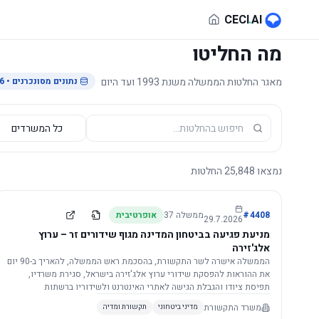
לג לתוכן הראשי
CECI
.
AI
מה החליטו
מאגר החלטות הממשלה משנת 1993 ועד היום
נתונים מסונכרנים
• 29.7.2026
נמצאו
25,848
החלטות
4408
#
ממשלה
37
אופרטיבית
29.7.2026
מניעת פגיעה בביטחון המדינה מגוף שידורים זר – ערוץ
אלג'זירה
הממשלה אישרה לשר התקשורת, בהסכמת ראש הממשלה, להאריך ב-90 יום
את ההוראות להפסקת שידורי ערוץ אלג'זירה בישראל, סגירת משרדיו,
תפיסת ציודו והגבלת הגישה לאתרי האינטרנט ולשידוריו ברשתות
החברתיות, וזאת בשל פגיעה ממשית בביטחון המדינה.
משרד התקשורת
מדיני ביטחוני
תקשורת ומדיה