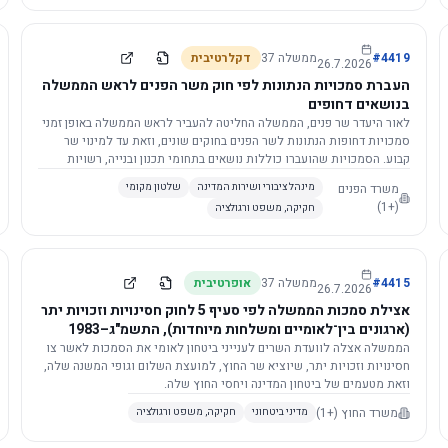
4419
#
ממשלה
37
דקלרטיבית
26.7.2026
העברת סמכויות הנתונות לפי חוק משר הפנים לראש הממשלה
בנושאים דחופים
לאור היעדר שר פנים, הממשלה החליטה להעביר לראש הממשלה באופן זמני
סמכויות דחופות הנתונות לשר הפנים בחוקים שונים, וזאת עד למינוי שר
קבוע. הסמכויות שהועברו כוללות נושאים בתחומי תכנון ובנייה, רשויות
מקומיות, כניסה לישראל, הסדרת מקומות רחצה ועוד, וההחלטה תובא
משרד הפנים
מינהל ציבורי ושירות המדינה
שלטון מקומי
לאישור הכנסת. עם מינוי שר פנים, הסמכויות יחזרו אליו אוטומטית.
(+1)
חקיקה, משפט ורגולציה
4415
#
ממשלה
37
אופרטיבית
26.7.2026
אצילת סמכות הממשלה לפי סעיף 5 לחוק חסינויות וזכויות יתר
(ארגונים בין־לאומיים ומשלחות מיוחדות), התשמ"ג–1983
לוועדת השרים לענייני ביטחון לאומי
הממשלה אצלה לוועדת השרים לענייני ביטחון לאומי את הסמכות לאשר צו
חסינויות וזכויות יתר, שיוציא שר החוץ, למועצת השלום וגופי המשנה שלה,
וזאת מטעמים של ביטחון המדינה ויחסי החוץ שלה.
משרד החוץ
(+1)
מדיני ביטחוני
חקיקה, משפט ורגולציה