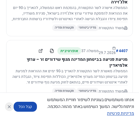
אלג'זירה
הממשלה אישרה לשר התקשורת, בהסכמת ראש הממשלה, להאריך ב-90 יום
את ההוראות להפסקת שידורי ערוץ אלג'זירה בישראל, סגירת משרדיו,
תפיסת ציודו והגבלת הגישה לאתרי האינטרנט ולשידוריו ברשתות החברתיות,
וזאת בשל פגיעה ממשית בביטחון המדינה.
משרד התקשורת
מדיני ביטחוני
תקשורת ומדיה
4407
#
ממשלה
37
אופרטיבית
29.7.2026
מניעת פגיעה בביטחון המדינה מגוף שידורים זר – ערוץ
אלמיאדין
הממשלה מאשרת לשר התקשורת להאריך ב-90 ימים את ההוראות למניעת
פגיעה בביטחון המדינה מערוץ אלמיאדין, הכוללות תפיסת ציוד, הגבלת גישה
לאתרי אינטרנט ושידורים חיים, בהתאם לחוק מניעת גוף שידורים זר.
משרד התקשורת
מדיני ביטחוני
תקשורת ומדיה
אנחנו משתמשים בעוגיות לשיפור חוויית המשתמש
וניתוח גלישה. המשך השימוש באתר מהווה הסכמה.
קבל הכל
מדיניות פרטיות
4421
#
ממשלה
37
אופרטיבית
26.7.2026
העתקת תשתית תקשורת פסיבית במסגרת קידום מיזמי
עוזר לחוקר
מנתח החלטות ממשלה
מנתח מדיניות
מה החליטו
דוחות המוניטור
תשתית
הממשלה מטילה על שרי האוצר והתקשורת לקדם תיקון לחוק לקידום
נגישות
|
פרטיות
|
CECI.AI
2026
©