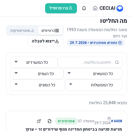
לג לתוכן הראשי
CECI
.
AI
צרו פרופיל
מה החליטו
מאגר החלטות הממשלה משנת 1993
כרטיסים
סטטיסטיקות
ועד היום
ייצוא לטבלה
נתונים מסונכרנים
• 29.7.2026
נמצאו
25,848
החלטות
4408
#
ממשלה
37
אופרטיבית
29.7.2026
מניעת פגיעה בביטחון המדינה מגוף שידורים זר – ערוץ