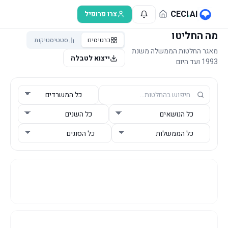
לג לתוכן הראשי
CECI
.
AI
צרו פרופיל
מה החליטו
מאגר החלטות הממשלה משנת 1993
כרטיסים
סטטיסטיקות
ועד היום
ייצוא לטבלה
נתונים מסונכרנים
• 9.8.2026
נמצאו
25,852
החלטות
4426
#
ממשלה
37
אופרטיבית
6.8.2026
פרוטוקול לשינוי הסכם בין ממשלת מדינת ישראל לבין ממשלת