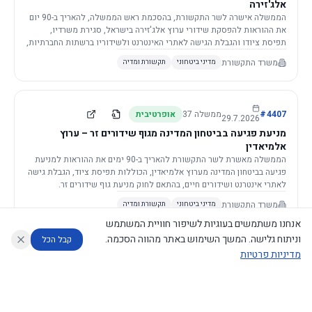
אלג'זירה
הממשלה אישרה לשר התקשורת, בהסכמת ראש הממשלה, להאריך ב-90 יום
את ההוראות להפסקת שידורי ערוץ אלג'זירה בישראל, סגירת משרדיו,
תפיסת ציודו והגבלת הגישה לאתרי האינטרנט ולשידוריו ברשתות החברתיות,
וזאת בשל פגיעה ממשית בביטחון המדינה.
משרד התקשורת
מדיני ביטחוני
תקשורת ומדיה
4407
#
ממשלה
37
אופרטיבית
29.7.2026
מניעת פגיעה בביטחון המדינה מגוף שידורים זר – ערוץ
אלמיאדין
הממשלה מאשרת לשר התקשורת להאריך ב-90 ימים את ההוראות למניעת
פגיעה בביטחון המדינה מערוץ אלמיאדין, הכוללות תפיסת ציוד, הגבלת גישה
לאתרי אינטרנט ושידורים חיים, בהתאם לחוק מניעת גוף שידורים זר.
משרד התקשורת
מדיני ביטחוני
תקשורת ומדיה
אנחנו משתמשים בעוגיות לשיפור חוויית המשתמש
וניתוח גלישה. המשך השימוש באתר מהווה הסכמה.
קבל הכל
מדיניות פרטיות
4421
#
ממשלה
37
אופרטיבית
26.7.2026
העתקת תשתית תקשורת פסיבית במסגרת קידום מיזמי
עוזר לחוקר
מנתח החלטות ממשלה
מנתח מדיניות
מה החליטו
דוחות המוניטור
תשתית
הממשלה מטילה על שרי האוצר והתקשורת לקדם תיקון לחוק לקידום
נגישות
|
פרטיות
|
CECI.AI
2026
©