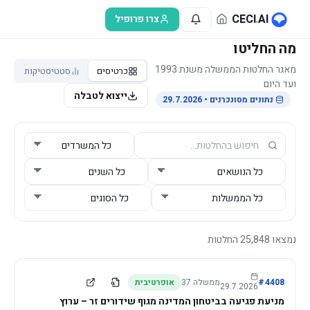
לג לתוכן הראשי
CECI
.
AI
צרו פרופיל
מה החליטו
מאגר החלטות הממשלה משנת 1993
כרטיסים
סטטיסטיקות
ועד היום
ייצוא לטבלה
נתונים מסונכרנים
• 29.7.2026
נמצאו
25,848
החלטות
4408
#
ממשלה
37
אופרטיבית
29.7.2026
מניעת פגיעה בביטחון המדינה מגוף שידורים זר – ערוץ