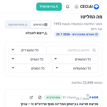
לג לתוכן הראשי
CECI
.
AI
צרו פרופיל
מה החליטו
מאגר החלטות הממשלה משנת 1993
כרטיסים
סטטיסטיקות
ועד היום
ייצוא לטבלה
נתונים מסונכרנים
• 29.7.2026
נמצאו
25,848
החלטות
4408
#
ממשלה
37
אופרטיבית
29.7.2026
מניעת פגיעה בביטחון המדינה מגוף שידורים זר – ערוץ