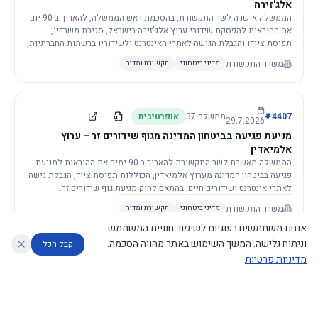
אלג'זירה
הממשלה אישרה לשר התקשורת, בהסכמת ראש הממשלה, להאריך ב-90 יום
את ההוראות להפסקת שידורי ערוץ אלג'זירה בישראל, סגירת משרדיו,
תפיסת ציודו והגבלת הגישה לאתרי האינטרנט ולשידוריו ברשתות החברתיות,
וזאת בשל פגיעה ממשית בביטחון המדינה.
משרד התקשורת
מדיני ביטחוני
תקשורת ומדיה
4407
#
ממשלה
37
אופרטיבית
29.7.2026
מניעת פגיעה בביטחון המדינה מגוף שידורים זר – ערוץ
אלמיאדין
הממשלה מאשרת לשר התקשורת להאריך ב-90 ימים את ההוראות למניעת
פגיעה בביטחון המדינה מערוץ אלמיאדין, הכוללות תפיסת ציוד, הגבלת גישה
לאתרי אינטרנט ושידורים חיים, בהתאם לחוק מניעת גוף שידורים זר.
משרד התקשורת
מדיני ביטחוני
תקשורת ומדיה
אנחנו משתמשים בעוגיות לשיפור חוויית המשתמש
וניתוח גלישה. המשך השימוש באתר מהווה הסכמה.
קבל הכל
מדיניות פרטיות
4421
#
ממשלה
37
אופרטיבית
26.7.2026
העתקת תשתית תקשורת פסיבית במסגרת קידום מיזמי
עוזר לחוקר
מנתח החלטות ממשלה
מנתח מדיניות
מה החליטו
דוחות המוניטור
תשתית
הממשלה מטילה על שרי האוצר והתקשורת לקדם תיקון לחוק לקידום
נגישות
|
פרטיות
|
CECI.AI
2026
©