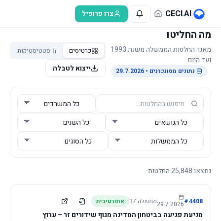
לג לתוכן הראשי
CECI
.
AI
צרו פרופיל
מה החליטו
מאגר החלטות הממשלה משנת 1993
כרטיסים
סטטיסטיקות
ועד היום
ייצוא לטבלה
נתונים מסונכרנים
• 29.7.2026
נמצאו
25,848
החלטות
4408
#
ממשלה
37
אופרטיבית
29.7.2026
מניעת פגיעה בביטחון המדינה מגוף שידורים זר – ערוץ