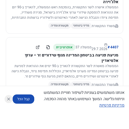
אלג'זירה
הממשלה אישרה לשר התקשורת, בהסכמת ראש הממשלה, להאריך ב-90 יום
את ההוראות להפסקת שידורי ערוץ אלג'זירה בישראל, סגירת משרדיו,
תפיסת ציודו והגבלת הגישה לאתרי האינטרנט ולשידוריו ברשתות החברתיות,
וזאת בשל פגיעה ממשית בביטחון המדינה.
משרד התקשורת
מדיני ביטחוני
תקשורת ומדיה
4407
#
ממשלה
37
אופרטיבית
29.7.2026
מניעת פגיעה בביטחון המדינה מגוף שידורים זר – ערוץ
אלמיאדין
הממשלה מאשרת לשר התקשורת להאריך ב-90 ימים את ההוראות למניעת
פגיעה בביטחון המדינה מערוץ אלמיאדין, הכוללות תפיסת ציוד, הגבלת גישה
לאתרי אינטרנט ושידורים חיים, בהתאם לחוק מניעת גוף שידורים זר.
משרד התקשורת
מדיני ביטחוני
תקשורת ומדיה
אנחנו משתמשים בעוגיות לשיפור חוויית המשתמש
וניתוח גלישה. המשך השימוש באתר מהווה הסכמה.
קבל הכל
מדיניות פרטיות
4421
#
ממשלה
37
אופרטיבית
26.7.2026
העתקת תשתית תקשורת פסיבית במסגרת קידום מיזמי
עוזר לחוקר
מנתח החלטות ממשלה
מנתח מדיניות
מה החליטו
דוחות המוניטור
תשתית
הממשלה מטילה על שרי האוצר והתקשורת לקדם תיקון לחוק לקידום
נגישות
|
פרטיות
|
CECI.AI
2026
©