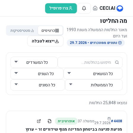
לג לתוכן הראשי
CECI
.
AI
צרו פרופיל
מה החליטו
מאגר החלטות הממשלה משנת 1993
כרטיסים
סטטיסטיקות
ועד היום
ייצוא לטבלה
נתונים מסונכרנים
• 29.7.2026
נמצאו
25,848
החלטות
4408
#
ממשלה
37
אופרטיבית
29.7.2026
מניעת פגיעה בביטחון המדינה מגוף שידורים זר – ערוץ