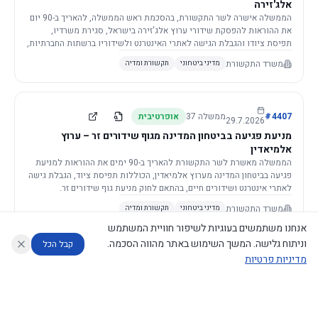
אלג'זירה
הממשלה אישרה לשר התקשורת, בהסכמת ראש הממשלה, להאריך ב-90 יום
את ההוראות להפסקת שידורי ערוץ אלג'זירה בישראל, סגירת משרדיו,
תפיסת ציודו והגבלת הגישה לאתרי האינטרנט ולשידוריו ברשתות החברתיות,
וזאת בשל פגיעה ממשית בביטחון המדינה.
משרד התקשורת
מדיני ביטחוני
תקשורת ומדיה
4407
#
ממשלה
37
אופרטיבית
29.7.2026
מניעת פגיעה בביטחון המדינה מגוף שידורים זר – ערוץ
אלמיאדין
הממשלה מאשרת לשר התקשורת להאריך ב-90 ימים את ההוראות למניעת
פגיעה בביטחון המדינה מערוץ אלמיאדין, הכוללות תפיסת ציוד, הגבלת גישה
לאתרי אינטרנט ושידורים חיים, בהתאם לחוק מניעת גוף שידורים זר.
משרד התקשורת
מדיני ביטחוני
תקשורת ומדיה
אנחנו משתמשים בעוגיות לשיפור חוויית המשתמש
וניתוח גלישה. המשך השימוש באתר מהווה הסכמה.
קבל הכל
מדיניות פרטיות
4421
#
ממשלה
37
אופרטיבית
26.7.2026
העתקת תשתית תקשורת פסיבית במסגרת קידום מיזמי
עוזר לחוקר
מנתח החלטות ממשלה
מנתח מדיניות
מה החליטו
דוחות המוניטור
תשתית
הממשלה מטילה על שרי האוצר והתקשורת לקדם תיקון לחוק לקידום
נגישות
|
פרטיות
|
CECI.AI
2026
©