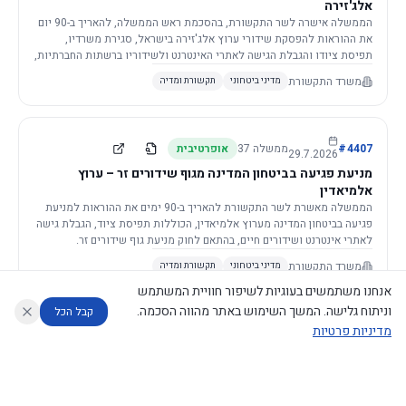
אלג'זירה
הממשלה אישרה לשר התקשורת, בהסכמת ראש הממשלה, להאריך ב-90 יום
את ההוראות להפסקת שידורי ערוץ אלג'זירה בישראל, סגירת משרדיו,
תפיסת ציודו והגבלת הגישה לאתרי האינטרנט ולשידוריו ברשתות החברתיות,
וזאת בשל פגיעה ממשית בביטחון המדינה.
משרד התקשורת
מדיני ביטחוני
תקשורת ומדיה
4407
#
ממשלה
37
אופרטיבית
29.7.2026
מניעת פגיעה בביטחון המדינה מגוף שידורים זר – ערוץ
אלמיאדין
הממשלה מאשרת לשר התקשורת להאריך ב-90 ימים את ההוראות למניעת
פגיעה בביטחון המדינה מערוץ אלמיאדין, הכוללות תפיסת ציוד, הגבלת גישה
לאתרי אינטרנט ושידורים חיים, בהתאם לחוק מניעת גוף שידורים זר.
משרד התקשורת
מדיני ביטחוני
תקשורת ומדיה
אנחנו משתמשים בעוגיות לשיפור חוויית המשתמש
וניתוח גלישה. המשך השימוש באתר מהווה הסכמה.
קבל הכל
מדיניות פרטיות
4421
#
ממשלה
37
אופרטיבית
26.7.2026
העתקת תשתית תקשורת פסיבית במסגרת קידום מיזמי
עוזר לחוקר
מנתח החלטות ממשלה
מנתח מדיניות
מה החליטו
דוחות המוניטור
תשתית
הממשלה מטילה על שרי האוצר והתקשורת לקדם תיקון לחוק לקידום
נגישות
|
פרטיות
|
CECI.AI
2026
©