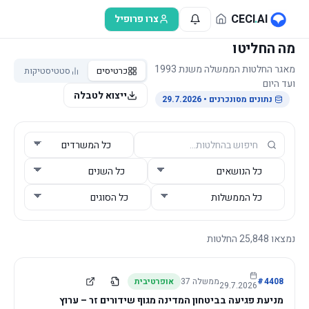
לג לתוכן הראשי
CECI
.
AI
צרו פרופיל
מה החליטו
מאגר החלטות הממשלה משנת 1993
כרטיסים
סטטיסטיקות
ועד היום
ייצוא לטבלה
נתונים מסונכרנים
• 29.7.2026
נמצאו
25,848
החלטות
4408
#
ממשלה
37
אופרטיבית
29.7.2026
מניעת פגיעה בביטחון המדינה מגוף שידורים זר – ערוץ