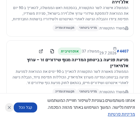
אלג'זירה
הממשלה אישרה לשר התקשורת, בהסכמת ראש הממשלה, להאריך ב-90 יום
את ההוראות להפסקת שידורי ערוץ אלג'זירה בישראל, סגירת משרדיו,
תפיסת ציודו והגבלת הגישה לאתרי האינטרנט ולשידוריו ברשתות החברתיות,
וזאת בשל פגיעה ממשית בביטחון המדינה.
משרד התקשורת
מדיני ביטחוני
תקשורת ומדיה
4407
#
ממשלה
37
אופרטיבית
29.7.2026
מניעת פגיעה בביטחון המדינה מגוף שידורים זר – ערוץ
אלמיאדין
הממשלה מאשרת לשר התקשורת להאריך ב-90 ימים את ההוראות למניעת
פגיעה בביטחון המדינה מערוץ אלמיאדין, הכוללות תפיסת ציוד, הגבלת גישה
לאתרי אינטרנט ושידורים חיים, בהתאם לחוק מניעת גוף שידורים זר.
משרד התקשורת
מדיני ביטחוני
תקשורת ומדיה
אנחנו משתמשים בעוגיות לשיפור חוויית המשתמש
וניתוח גלישה. המשך השימוש באתר מהווה הסכמה.
קבל הכל
מדיניות פרטיות
4421
#
ממשלה
37
אופרטיבית
26.7.2026
העתקת תשתית תקשורת פסיבית במסגרת קידום מיזמי
עוזר לחוקר
מנתח החלטות ממשלה
מנתח מדיניות
מה החליטו
דוחות המוניטור
תשתית
הממשלה מטילה על שרי האוצר והתקשורת לקדם תיקון לחוק לקידום
נגישות
|
פרטיות
|
CECI.AI
2026
©