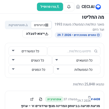
לג לתוכן הראשי
CECI
.
AI
צרו פרופיל
מה החליטו
מאגר החלטות הממשלה משנת 1993
כרטיסים
סטטיסטיקות
ועד היום
ייצוא לטבלה
נתונים מסונכרנים
• 29.7.2026
נמצאו
25,848
החלטות
4408
#
ממשלה
37
אופרטיבית
29.7.2026
מניעת פגיעה בביטחון המדינה מגוף שידורים זר – ערוץ