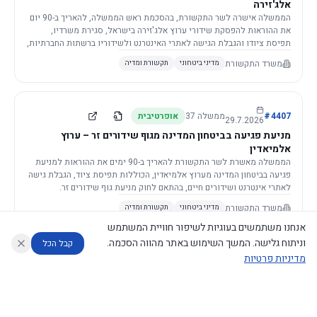
אלג'זירה
הממשלה אישרה לשר התקשורת, בהסכמת ראש הממשלה, להאריך ב-90 יום
את ההוראות להפסקת שידורי ערוץ אלג'זירה בישראל, סגירת משרדיו,
תפיסת ציודו והגבלת הגישה לאתרי האינטרנט ולשידוריו ברשתות החברתיות,
וזאת בשל פגיעה ממשית בביטחון המדינה.
משרד התקשורת
מדיני ביטחוני
תקשורת ומדיה
4407
#
ממשלה
37
אופרטיבית
29.7.2026
מניעת פגיעה בביטחון המדינה מגוף שידורים זר – ערוץ
אלמיאדין
הממשלה מאשרת לשר התקשורת להאריך ב-90 ימים את ההוראות למניעת
פגיעה בביטחון המדינה מערוץ אלמיאדין, הכוללות תפיסת ציוד, הגבלת גישה
לאתרי אינטרנט ושידורים חיים, בהתאם לחוק מניעת גוף שידורים זר.
משרד התקשורת
מדיני ביטחוני
תקשורת ומדיה
אנחנו משתמשים בעוגיות לשיפור חוויית המשתמש
וניתוח גלישה. המשך השימוש באתר מהווה הסכמה.
קבל הכל
מדיניות פרטיות
4421
#
ממשלה
37
אופרטיבית
26.7.2026
העתקת תשתית תקשורת פסיבית במסגרת קידום מיזמי
עוזר לחוקר
מנתח החלטות ממשלה
מנתח מדיניות
מה החליטו
דוחות המוניטור
תשתית
הממשלה מטילה על שרי האוצר והתקשורת לקדם תיקון לחוק לקידום
נגישות
|
פרטיות
|
CECI.AI
2026
©