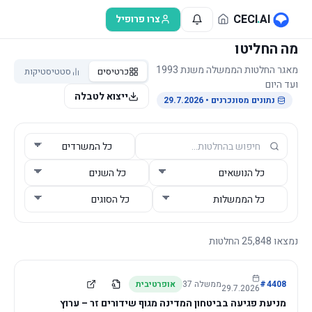
לג לתוכן הראשי
CECI
.
AI
צרו פרופיל
מה החליטו
מאגר החלטות הממשלה משנת 1993
כרטיסים
סטטיסטיקות
ועד היום
ייצוא לטבלה
נתונים מסונכרנים
• 29.7.2026
נמצאו
25,848
החלטות
4408
#
ממשלה
37
אופרטיבית
29.7.2026
מניעת פגיעה בביטחון המדינה מגוף שידורים זר – ערוץ