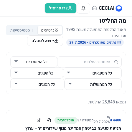
לג לתוכן הראשי
CECI
.
AI
צרו פרופיל
מה החליטו
מאגר החלטות הממשלה משנת 1993
כרטיסים
סטטיסטיקות
ועד היום
ייצוא לטבלה
נתונים מסונכרנים
• 29.7.2026
נמצאו
25,848
החלטות
4408
#
ממשלה
37
אופרטיבית
29.7.2026
מניעת פגיעה בביטחון המדינה מגוף שידורים זר – ערוץ