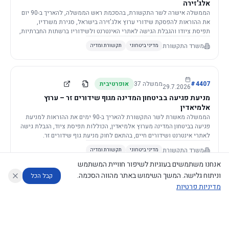
אלג'זירה
הממשלה אישרה לשר התקשורת, בהסכמת ראש הממשלה, להאריך ב-90 יום
את ההוראות להפסקת שידורי ערוץ אלג'זירה בישראל, סגירת משרדיו,
תפיסת ציודו והגבלת הגישה לאתרי האינטרנט ולשידוריו ברשתות החברתיות,
וזאת בשל פגיעה ממשית בביטחון המדינה.
משרד התקשורת
מדיני ביטחוני
תקשורת ומדיה
4407
#
ממשלה
37
אופרטיבית
29.7.2026
מניעת פגיעה בביטחון המדינה מגוף שידורים זר – ערוץ
אלמיאדין
הממשלה מאשרת לשר התקשורת להאריך ב-90 ימים את ההוראות למניעת
פגיעה בביטחון המדינה מערוץ אלמיאדין, הכוללות תפיסת ציוד, הגבלת גישה
לאתרי אינטרנט ושידורים חיים, בהתאם לחוק מניעת גוף שידורים זר.
משרד התקשורת
מדיני ביטחוני
תקשורת ומדיה
אנחנו משתמשים בעוגיות לשיפור חוויית המשתמש
וניתוח גלישה. המשך השימוש באתר מהווה הסכמה.
קבל הכל
מדיניות פרטיות
4421
#
ממשלה
37
אופרטיבית
26.7.2026
העתקת תשתית תקשורת פסיבית במסגרת קידום מיזמי
עוזר לחוקר
מנתח החלטות ממשלה
מנתח מדיניות
מה החליטו
דוחות המוניטור
תשתית
הממשלה מטילה על שרי האוצר והתקשורת לקדם תיקון לחוק לקידום
נגישות
|
פרטיות
|
CECI.AI
2026
©