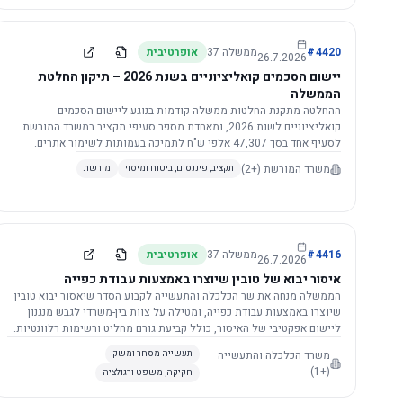
4420
#
ממשלה
37
אופרטיבית
26.7.2026
יישום הסכמים קואליציוניים בשנת 2026 – תיקון החלטת
הממשלה
ההחלטה מתקנת החלטות ממשלה קודמות בנוגע ליישום הסכמים
קואליציוניים לשנת 2026, ומאחדת מספר סעיפי תקציב במשרד המורשת
לסעיף אחד בסך 47,307 אלפי ש"ח לתמיכה בעמותות לשימור אתרים.
הסכום יופחת ב-3%, ויישום ההחלטה מותנה בקבלת חוות דעת מקצועית
משרד המורשת
(+2)
תקציב, פיננסים, ביטוח ומיסוי
מורשת
ומשפטית מהמשרד הרלוונטי, תוך הקפדה על נהלים קיימים ומניעת כפל
תקצוב. בנוסף, כל שינוי בסכומים הכוללים להסכמים קואליציוניים יגרור
הפחתה יחסית בסכום זה.
4416
#
ממשלה
37
אופרטיבית
26.7.2026
איסור יבוא של טובין שיוצרו באמצעות עבודת כפייה
הממשלה מנחה את שר הכלכלה והתעשייה לקבוע הסדר שיאסור יבוא טובין
שיוצרו באמצעות עבודת כפייה, ומטילה על צוות בין-משרדי לגבש מנגנון
ליישום אפקטיבי של האיסור, כולל קביעת גורם מחליט ורשימות רלוונטיות.
משרד הכלכלה והתעשייה
תעשייה מסחר ומשק
(+1)
חקיקה, משפט ורגולציה