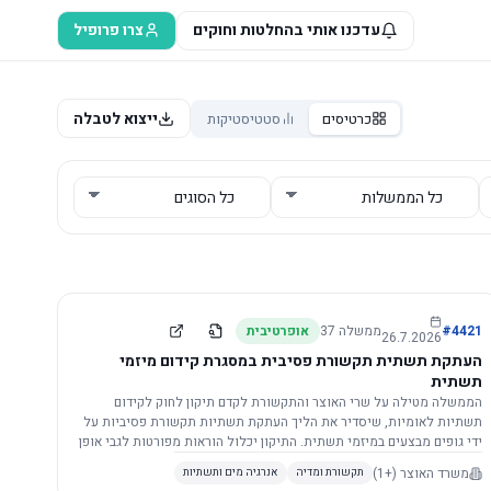
עדכנו אותי בהחלטות וחוקים
צרו פרופיל
ייצוא לטבלה
כרטיסים
סטטיסטיקות
4421
#
ממשלה
37
אופרטיבית
26.7.2026
העתקת תשתית תקשורת פסיבית במסגרת קידום מיזמי
תשתית
הממשלה מטילה על שרי האוצר והתקשורת לקדם תיקון לחוק לקידום
תשתיות לאומיות, שיסדיר את הליך העתקת תשתיות תקשורת פסיביות על
ידי גופים מבצעים במיזמי תשתית. התיקון יכלול הוראות מפורטות לגבי אופן
הביצוע, התייעצות עם ספקים מורשים, מועדי הודעות, תשלום עלויות
משרד האוצר
(+1)
תקשורת ומדיה
אנרגיה מים ותשתיות
לספקים, ודרישות לקבלנים מוסמכים, במטרה לייעל את קידום מיזמי