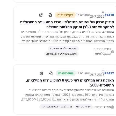
התשתית.
4418
#
ממשלה
37
דקלרטיבית
26.7.2026
פירוק מרצון של עמותת מתימו"פ - מרכז התעשייה הישראלית
למחקר ופיתוח (ע"ר) ותיקון החלטות ממשלה
הממשלה מחליטה להביא לפירוק מרצון של עמותת מתימו"פ, מסמיכה את
רשות החברות הממשלתיות לבצע את הפעולות הנדרשות, ומתקנת סעיפים
בתקנון העמותה ובהחלטות ממשלה קודמות הנוגעות להרכב הוועד המנהל.
רשות החברות
מדע, טכנולוגיה וחדשנות
הממשלתיות
מינהל ציבורי ושירות המדינה
4412
#
ממשלה
37
אופרטיבית
26.7.2026
הארכת גיוס המילואים לפי סעיף 8 לחוק שירות המילואים,
התשס"ח-2008
הממשלה מאשרת לשר הביטחון להאריך את תוקף צו גיוס המילואים
בנסיבות חירום עד ל-30 בספטמבר 2026. ההחלטה מפחיתה את המספר
המרבי של חיילי המילואים שניתן לקרוא להם בצו מ-280,000 ל-240,000,
ומסמיכה גורמים צבאיים לקרוא לחיילים לשירות תוך הגדרת תנאים לגיוס
משרד הביטחון
מדיני ביטחוני
מינהל ציבורי ושירות המדינה
חוזר.