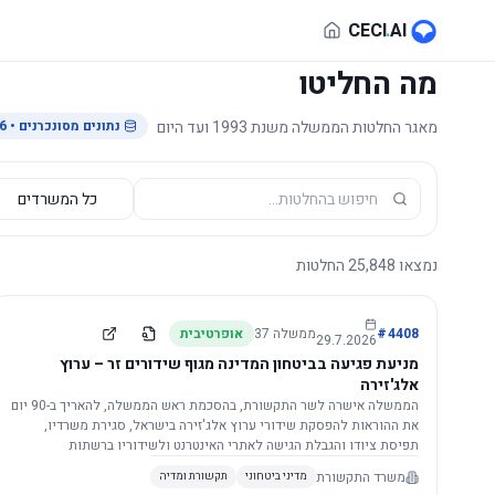
לג לתוכן הראשי
CECI
.
AI
מה החליטו
מאגר החלטות הממשלה משנת 1993 ועד היום
נתונים מסונכרנים
• 29.7.2026
נמצאו
25,848
החלטות
4408
#
ממשלה
37
אופרטיבית
29.7.2026
מניעת פגיעה בביטחון המדינה מגוף שידורים זר – ערוץ
אלג'זירה
הממשלה אישרה לשר התקשורת, בהסכמת ראש הממשלה, להאריך ב-90 יום
את ההוראות להפסקת שידורי ערוץ אלג'זירה בישראל, סגירת משרדיו,
תפיסת ציודו והגבלת הגישה לאתרי האינטרנט ולשידוריו ברשתות
החברתיות, וזאת בשל פגיעה ממשית בביטחון המדינה.
משרד התקשורת
מדיני ביטחוני
תקשורת ומדיה