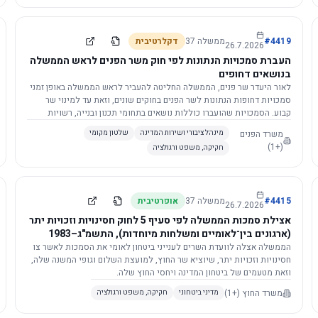
4419
#
ממשלה
37
דקלרטיבית
26.7.2026
העברת סמכויות הנתונות לפי חוק משר הפנים לראש הממשלה
בנושאים דחופים
לאור היעדר שר פנים, הממשלה החליטה להעביר לראש הממשלה באופן זמני
סמכויות דחופות הנתונות לשר הפנים בחוקים שונים, וזאת עד למינוי שר
קבוע. הסמכויות שהועברו כוללות נושאים בתחומי תכנון ובנייה, רשויות
מקומיות, כניסה לישראל, הסדרת מקומות רחצה ועוד, וההחלטה תובא
משרד הפנים
מינהל ציבורי ושירות המדינה
שלטון מקומי
לאישור הכנסת. עם מינוי שר פנים, הסמכויות יחזרו אליו אוטומטית.
(+1)
חקיקה, משפט ורגולציה
4415
#
ממשלה
37
אופרטיבית
26.7.2026
אצילת סמכות הממשלה לפי סעיף 5 לחוק חסינויות וזכויות יתר
(ארגונים בין־לאומיים ומשלחות מיוחדות), התשמ"ג–1983
לוועדת השרים לענייני ביטחון לאומי
הממשלה אצלה לוועדת השרים לענייני ביטחון לאומי את הסמכות לאשר צו
חסינויות וזכויות יתר, שיוציא שר החוץ, למועצת השלום וגופי המשנה שלה,
וזאת מטעמים של ביטחון המדינה ויחסי החוץ שלה.
משרד החוץ
(+1)
מדיני ביטחוני
חקיקה, משפט ורגולציה