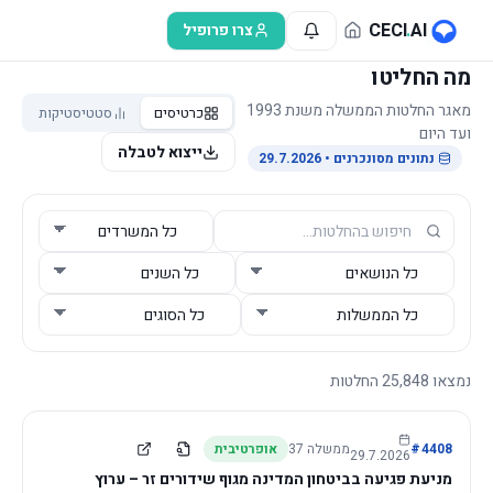
לג לתוכן הראשי
CECI
.
AI
צרו פרופיל
מה החליטו
מאגר החלטות הממשלה משנת 1993
כרטיסים
סטטיסטיקות
ועד היום
ייצוא לטבלה
נתונים מסונכרנים
• 29.7.2026
נמצאו
25,848
החלטות
4408
#
ממשלה
37
אופרטיבית
29.7.2026
מניעת פגיעה בביטחון המדינה מגוף שידורים זר – ערוץ