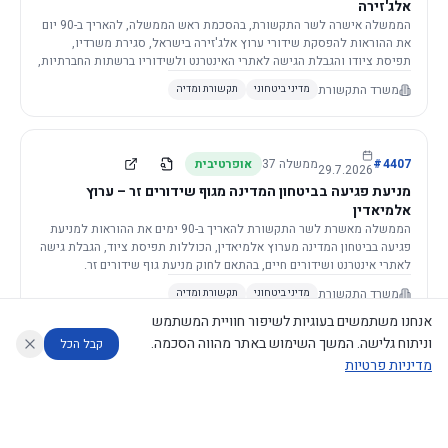
אלג'זירה
הממשלה אישרה לשר התקשורת, בהסכמת ראש הממשלה, להאריך ב-90 יום
את ההוראות להפסקת שידורי ערוץ אלג'זירה בישראל, סגירת משרדיו,
תפיסת ציודו והגבלת הגישה לאתרי האינטרנט ולשידוריו ברשתות החברתיות,
וזאת בשל פגיעה ממשית בביטחון המדינה.
משרד התקשורת
מדיני ביטחוני
תקשורת ומדיה
4407
#
ממשלה
37
אופרטיבית
29.7.2026
מניעת פגיעה בביטחון המדינה מגוף שידורים זר – ערוץ
אלמיאדין
הממשלה מאשרת לשר התקשורת להאריך ב-90 ימים את ההוראות למניעת
פגיעה בביטחון המדינה מערוץ אלמיאדין, הכוללות תפיסת ציוד, הגבלת גישה
לאתרי אינטרנט ושידורים חיים, בהתאם לחוק מניעת גוף שידורים זר.
משרד התקשורת
מדיני ביטחוני
תקשורת ומדיה
אנחנו משתמשים בעוגיות לשיפור חוויית המשתמש
וניתוח גלישה. המשך השימוש באתר מהווה הסכמה.
קבל הכל
מדיניות פרטיות
4421
#
ממשלה
37
אופרטיבית
26.7.2026
העתקת תשתית תקשורת פסיבית במסגרת קידום מיזמי
עוזר לחוקר
מנתח החלטות ממשלה
מנתח מדיניות
מה החליטו
דוחות המוניטור
תשתית
הממשלה מטילה על שרי האוצר והתקשורת לקדם תיקון לחוק לקידום
נגישות
|
פרטיות
|
CECI.AI
2026
©