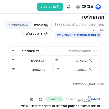
לג לתוכן הראשי
CECI
.
AI
צרו פרופיל
מה החליטו
מאגר החלטות הממשלה משנת 1993
כרטיסים
סטטיסטיקות
ועד היום
ייצוא לטבלה
נתונים מסונכרנים
• 29.7.2026
נמצאו
25,848
החלטות
4408
#
ממשלה
37
אופרטיבית
29.7.2026
מניעת פגיעה בביטחון המדינה מגוף שידורים זר – ערוץ