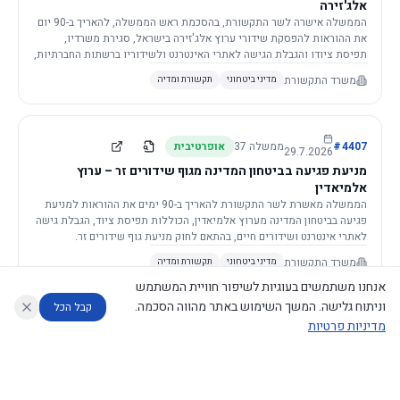
אלג'זירה
הממשלה אישרה לשר התקשורת, בהסכמת ראש הממשלה, להאריך ב-90 יום
את ההוראות להפסקת שידורי ערוץ אלג'זירה בישראל, סגירת משרדיו,
תפיסת ציודו והגבלת הגישה לאתרי האינטרנט ולשידוריו ברשתות החברתיות,
וזאת בשל פגיעה ממשית בביטחון המדינה.
משרד התקשורת
מדיני ביטחוני
תקשורת ומדיה
4407
#
ממשלה
37
אופרטיבית
29.7.2026
מניעת פגיעה בביטחון המדינה מגוף שידורים זר – ערוץ
אלמיאדין
הממשלה מאשרת לשר התקשורת להאריך ב-90 ימים את ההוראות למניעת
פגיעה בביטחון המדינה מערוץ אלמיאדין, הכוללות תפיסת ציוד, הגבלת גישה
לאתרי אינטרנט ושידורים חיים, בהתאם לחוק מניעת גוף שידורים זר.
משרד התקשורת
מדיני ביטחוני
תקשורת ומדיה
אנחנו משתמשים בעוגיות לשיפור חוויית המשתמש
וניתוח גלישה. המשך השימוש באתר מהווה הסכמה.
קבל הכל
מדיניות פרטיות
4421
#
ממשלה
37
אופרטיבית
26.7.2026
העתקת תשתית תקשורת פסיבית במסגרת קידום מיזמי
עוזר לחוקר
מנתח החלטות ממשלה
מנתח מדיניות
מה החליטו
דוחות המוניטור
תשתית
הממשלה מטילה על שרי האוצר והתקשורת לקדם תיקון לחוק לקידום
נגישות
|
פרטיות
|
CECI.AI
2026
©