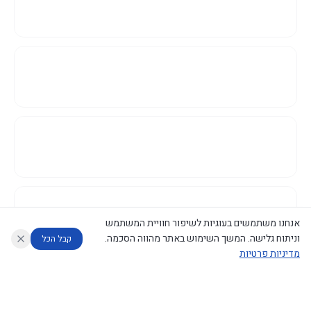
אנחנו משתמשים בעוגיות לשיפור חוויית המשתמש
וניתוח גלישה. המשך השימוש באתר מהווה הסכמה.
קבל הכל
מדיניות פרטיות
עוזר לחוקר
מנתח החלטות ממשלה
מנתח מדיניות
מה החליטו
דוחות המוניטור
נגישות
|
פרטיות
|
CECI.AI
2026
©