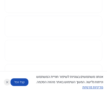
אנחנו משתמשים בעוגיות לשיפור חוויית המשתמש
וניתוח גלישה. המשך השימוש באתר מהווה הסכמה.
קבל הכל
מדיניות פרטיות
עוזר לחוקר
מנתח החלטות ממשלה
מנתח מדיניות
מה החליטו
דוחות המוניטור
נגישות
|
פרטיות
|
CECI.AI
2026
©