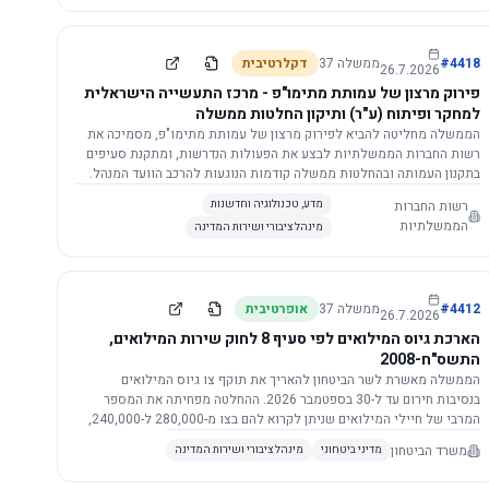
התשתית.
4418
#
ממשלה
37
דקלרטיבית
26.7.2026
פירוק מרצון של עמותת מתימו"פ - מרכז התעשייה הישראלית
למחקר ופיתוח (ע"ר) ותיקון החלטות ממשלה
הממשלה מחליטה להביא לפירוק מרצון של עמותת מתימו"פ, מסמיכה את
רשות החברות הממשלתיות לבצע את הפעולות הנדרשות, ומתקנת סעיפים
בתקנון העמותה ובהחלטות ממשלה קודמות הנוגעות להרכב הוועד המנהל.
רשות החברות
מדע, טכנולוגיה וחדשנות
הממשלתיות
מינהל ציבורי ושירות המדינה
4412
#
ממשלה
37
אופרטיבית
26.7.2026
הארכת גיוס המילואים לפי סעיף 8 לחוק שירות המילואים,
התשס"ח-2008
הממשלה מאשרת לשר הביטחון להאריך את תוקף צו גיוס המילואים
בנסיבות חירום עד ל-30 בספטמבר 2026. ההחלטה מפחיתה את המספר
המרבי של חיילי המילואים שניתן לקרוא להם בצו מ-280,000 ל-240,000,
ומסמיכה גורמים צבאיים לקרוא לחיילים לשירות תוך הגדרת תנאים לגיוס
משרד הביטחון
מדיני ביטחוני
מינהל ציבורי ושירות המדינה
חוזר.