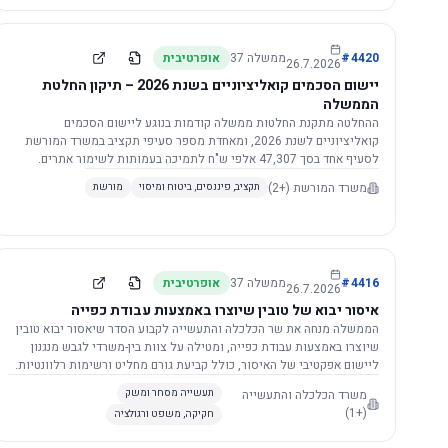
4420
#
ממשלה
37
אופרטיבית
26.7.2026
יישום הסכמים קואליציוניים בשנת 2026 – תיקון החלטת
הממשלה
ההחלטה מתקנת החלטות ממשלה קודמות בנוגע ליישום הסכמים
קואליציוניים לשנת 2026, ומאחדת מספר סעיפי תקציב במשרד המורשת
לסעיף אחד בסך 47,307 אלפי ש"ח לתמיכה בעמותות לשימור אתרים.
הסכום יופחת ב-3%, ויישום ההחלטה מותנה בקבלת חוות דעת מקצועית
משרד המורשת
(+2)
תקציב, פיננסים, ביטוח ומיסוי
מורשת
ומשפטית מהמשרד הרלוונטי, תוך הקפדה על נהלים קיימים ומניעת כפל
תקצוב. בנוסף, כל שינוי בסכומים הכוללים להסכמים קואליציוניים יגרור
הפחתה יחסית בסכום זה.
4416
#
ממשלה
37
אופרטיבית
26.7.2026
איסור יבוא של טובין שיוצרו באמצעות עבודת כפייה
הממשלה מנחה את שר הכלכלה והתעשייה לקבוע הסדר שיאסור יבוא טובין
שיוצרו באמצעות עבודת כפייה, ומטילה על צוות בין-משרדי לגבש מנגנון
ליישום אפקטיבי של האיסור, כולל קביעת גורם מחליט ורשימות רלוונטיות.
משרד הכלכלה והתעשייה
תעשייה מסחר ומשק
(+1)
חקיקה, משפט ורגולציה