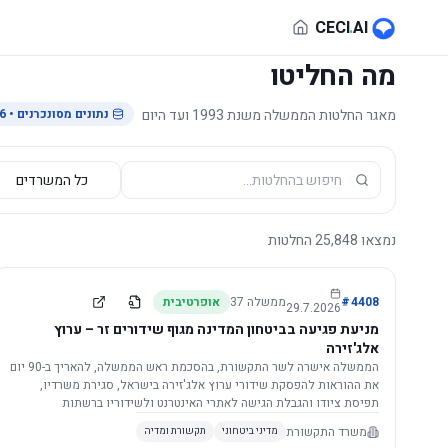
לג לתוכן הראשי
CECI
.
AI
מה החליטו
מאגר החלטות הממשלה משנת 1993 ועד היום
נתונים מסונכרנים
• 29.7.2026
נמצאו
25,848
החלטות
4408
#
ממשלה
37
אופרטיבית
29.7.2026
מניעת פגיעה בביטחון המדינה מגוף שידורים זר – ערוץ
אלג'זירה
הממשלה אישרה לשר התקשורת, בהסכמת ראש הממשלה, להאריך ב-90 יום
את ההוראות להפסקת שידורי ערוץ אלג'זירה בישראל, סגירת משרדיו,
תפיסת ציודו והגבלת הגישה לאתרי האינטרנט ולשידוריו ברשתות
החברתיות, וזאת בשל פגיעה ממשית בביטחון המדינה.
משרד התקשורת
מדיני ביטחוני
תקשורת ומדיה