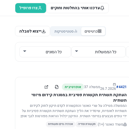
עדכנו אותי בהחלטות וחוקים
צרו פרופיל
ייצוא לטבלה
כרטיסים
סטטיסטיקות
4421
#
ממשלה
37
אופרטיבית
26.7.2026
העתקת תשתית תקשורת פסיבית במסגרת קידום מיזמי
תשתית
הממשלה מטילה על שרי האוצר והתקשורת לקדם תיקון לחוק לקידום
תשתיות לאומיות, שיסדיר את הליך העתקת תשתיות תקשורת פסיביות על
ידי גופים מבצעים במיזמי תשתית. התיקון יכלול הוראות מפורטות לגבי אופן
הביצוע, התייעצות עם ספקים מורשים, מועדי הודעות, תשלום עלויות
משרד האוצר
(+1)
תקשורת ומדיה
אנרגיה מים ותשתיות
לספקים, ודרישות לקבלנים מוסמכים, במטרה לייעל את קידום מיזמי