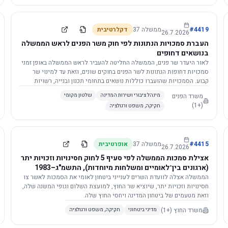
4419
#
ממשלה
37
דקלרטיבית
26.7.2026
העברת סמכויות הנתונות לפי חוק משר הפנים לראש הממשלה
בנושאים דחופים
לאור היעדר שר פנים, הממשלה החליטה להעביר לראש הממשלה באופן זמני
סמכויות דחופות הנתונות לשר הפנים בחוקים שונים, וזאת עד למינוי שר
קבוע. הסמכויות שהועברו כוללות נושאים בתחומי תכנון ובנייה, רשויות
מקומיות, כניסה לישראל, הסדרת מקומות רחצה ועוד, וההחלטה תובא
משרד הפנים
מינהל ציבורי ושירות המדינה
שלטון מקומי
לאישור הכנסת. עם מינוי שר פנים, הסמכויות יחזרו אליו אוטומטית.
(+1)
חקיקה, משפט ורגולציה
4415
#
ממשלה
37
אופרטיבית
26.7.2026
אצילת סמכות הממשלה לפי סעיף 5 לחוק חסינויות וזכויות יתר
(ארגונים בין־לאומיים ומשלחות מיוחדות), התשמ"ג–1983
לוועדת השרים לענייני ביטחון לאומי
הממשלה אצלה לוועדת השרים לענייני ביטחון לאומי את הסמכות לאשר צו
חסינויות וזכויות יתר, שיוציא שר החוץ, למועצת השלום וגופי המשנה שלה,
וזאת מטעמים של ביטחון המדינה ויחסי החוץ שלה.
משרד החוץ
(+1)
מדיני ביטחוני
חקיקה, משפט ורגולציה