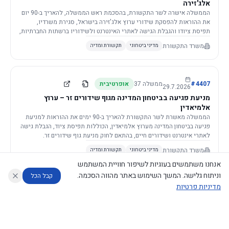
אלג'זירה
הממשלה אישרה לשר התקשורת, בהסכמת ראש הממשלה, להאריך ב-90 יום
את ההוראות להפסקת שידורי ערוץ אלג'זירה בישראל, סגירת משרדיו,
תפיסת ציודו והגבלת הגישה לאתרי האינטרנט ולשידוריו ברשתות החברתיות,
וזאת בשל פגיעה ממשית בביטחון המדינה.
משרד התקשורת
מדיני ביטחוני
תקשורת ומדיה
4407
#
ממשלה
37
אופרטיבית
29.7.2026
מניעת פגיעה בביטחון המדינה מגוף שידורים זר – ערוץ
אלמיאדין
הממשלה מאשרת לשר התקשורת להאריך ב-90 ימים את ההוראות למניעת
פגיעה בביטחון המדינה מערוץ אלמיאדין, הכוללות תפיסת ציוד, הגבלת גישה
לאתרי אינטרנט ושידורים חיים, בהתאם לחוק מניעת גוף שידורים זר.
משרד התקשורת
מדיני ביטחוני
תקשורת ומדיה
אנחנו משתמשים בעוגיות לשיפור חוויית המשתמש
וניתוח גלישה. המשך השימוש באתר מהווה הסכמה.
קבל הכל
מדיניות פרטיות
4421
#
ממשלה
37
אופרטיבית
26.7.2026
העתקת תשתית תקשורת פסיבית במסגרת קידום מיזמי
עוזר לחוקר
מנתח החלטות ממשלה
מנתח מדיניות
מה החליטו
דוחות המוניטור
תשתית
הממשלה מטילה על שרי האוצר והתקשורת לקדם תיקון לחוק לקידום
נגישות
|
פרטיות
|
CECI.AI
2026
©