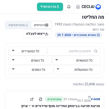
לג לתוכן הראשי
CECI
.
AI
צרו פרופיל
מה החליטו
מאגר החלטות הממשלה משנת 1993
כרטיסים
סטטיסטיקות
ועד היום
ייצוא לטבלה
נתונים מסונכרנים
• 29.7.2026
נמצאו
25,848
החלטות
4408
#
ממשלה
37
אופרטיבית
29.7.2026
מניעת פגיעה בביטחון המדינה מגוף שידורים זר – ערוץ