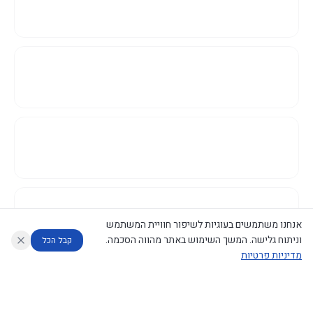
אנחנו משתמשים בעוגיות לשיפור חוויית המשתמש
וניתוח גלישה. המשך השימוש באתר מהווה הסכמה.
קבל הכל
מדיניות פרטיות
עוזר לחוקר
מנתח החלטות ממשלה
מנתח מדיניות
מה החליטו
דוחות המוניטור
נגישות
|
פרטיות
|
CECI.AI
2026
©